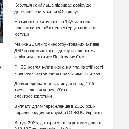
Корупція найбільше підриває довіру до
держави,- опитування «Острову»
Незаконне збагачення на 13,9 млн грн:
підозра колишній віцепрем’єрці- міністерці
юстиції
Майже 21 млн грн необґрунтованих активів:
ДБР повідомило про підозру колишньому
керівнику логістики Повітряних Сил
е
РНБО розглянула виконання планів стійкості
в регіонах і затвердила план стійкості Києва
Держенергонагляд: Оглянуто понад 11,6
тисячі пошкоджених об’єктів
електроенергетики
Виплати дітям переселенців в 2026 році-
поради юридичної служби ГО «ВПО України»
Вступ-2026: до зарахування рекомендовані
212 837 випускників, — МОН