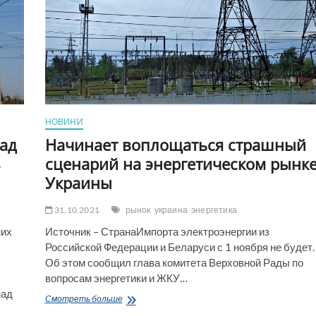
НОВИНИ
ад
Начинает воплощаться страшный
в
сценарий на энергетическом рынк
Украины
31.10.2021
рынок
украина
энергетика
них
Источник – СтранаИмпорта электроэнергии из
Российской Федерации и Беларуси с 1 ноября не будет.
Об этом сообщил глава комитета Верховной Рады по
вопросам энергетики и ЖКУ…
над
Начинает
Смотреть больше
воплощаться