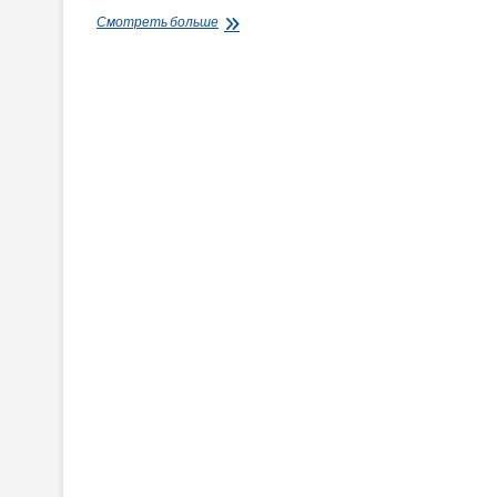
Держенергонагляд:
Смотреть больше
Оглянуто
понад
11,6
тисячі
пошкоджених
об’єктів
електроенергетики