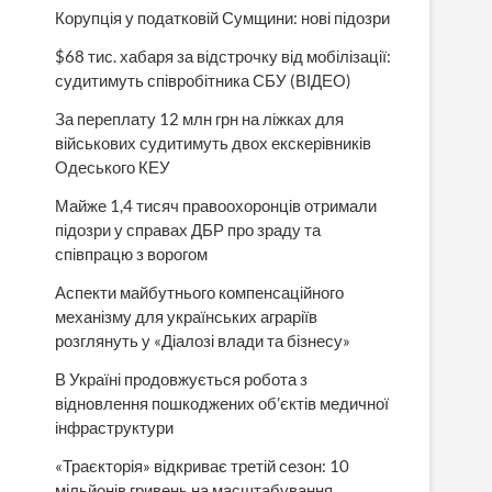
Корупція у податковій Сумщини: нові підозри
$68 тис. хабаря за відстрочку від мобілізації:
судитимуть співробітника СБУ (ВІДЕО)
За переплату 12 млн грн на ліжках для
військових судитимуть двох екскерівників
Одеського КЕУ
Майже 1,4 тисяч правоохоронців отримали
підозри у справах ДБР про зраду та
співпрацю з ворогом
Аспекти майбутнього компенсаційного
механізму для українських аграріїв
розглянуть у «Діалозі влади та бізнесу»
В Україні продовжується робота з
відновлення пошкоджених об’єктів медичної
інфраструктури
«Траєкторія» відкриває третій сезон: 10
мільйонів гривень на масштабування