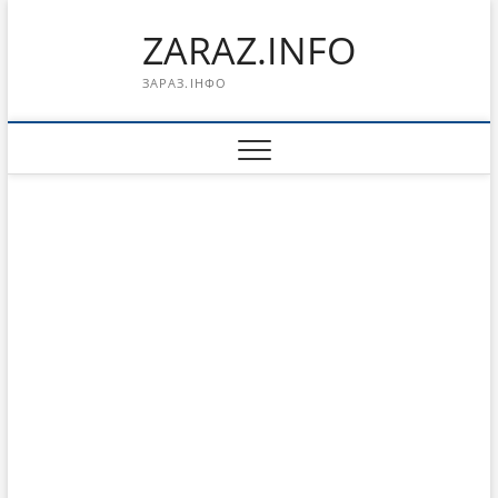
Перейти
ZARAZ.INFO
к
содержимому
ЗАРАЗ.ІНФО