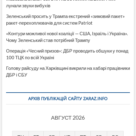
лунали звуки вибухів
Зеленський просить у Трампа екстрений «зимовий пакет»
ракет-перехоплювачів для систем Patriot
«Контури можливої нової коаліції — США, Ізраїль і Україна».
Чому Зеленський став потрібний Трампу
Операція «Чесний призов»: ДБР проводить обшуки у понад
100 ТЦК по всій Україні
Голову райсуду на Харківщині викрили на хабарі працівники
ДБР і СБУ
АРХІВ ПУБЛІКАЦІЙ САЙТУ ZARAZ.INFO
АВГУСТ 2026