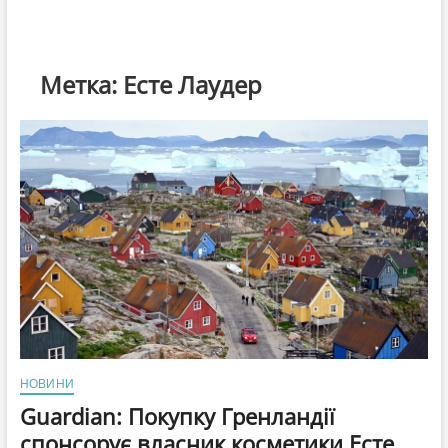
Метка:
Есте Лаудер
НОВИНИ
Guardian: Покупку Гренландії
спонсорує власник косметики Есте