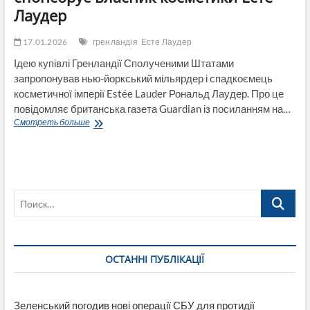
Лаудер
17.01.2026
гренландія
Есте Лаудер
Ідею купівлі Гренландії Сполученими Штатами
запропонував нью-йоркський мільярдер і спадкоємець
косметичної імперії Estée Lauder Рональд Лаудер. Про це
повідомляє британська газета Guardian із посиланням на…
Guardian:
Смотреть больше
Покупку
Гренландії
спонсорує
власник
косметики
Поиск…
Есте
Лаудер
ОСТАННІ ПУБЛІКАЦІЇ
Зеленський погодив нові операції СБУ для протидії