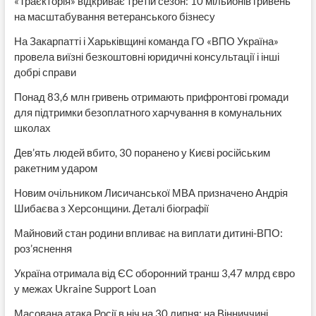
«Траєкторія» відкриває третій сезон: 10 мільйонів гривень
на масштабування ветеранського бізнесу
На Закарпатті і Харьківщині команда ГО «ВПО Україна»
провела виїзні безкоштовні юридичні консультації і інші
добрі справи
Понад 83,6 млн гривень отримають прифронтові громади
для підтримки безоплатного харчування в комунальних
школах
Дев’ять людей вбито, 30 поранено у Києві російським
ракетним ударом
Новим очільником Лисичанської МВА призначено Андрія
Шибаєва з Херсонщини. Деталі біографії
Майновий стан родини впливає на виплати дитині-ВПО:
роз’яснення
Україна отримала від ЄС оборонний транш 3,47 млрд євро
у межах Ukraine Support Loan
Масована атака Росії в ніч на 30 липня: на Вінниччині