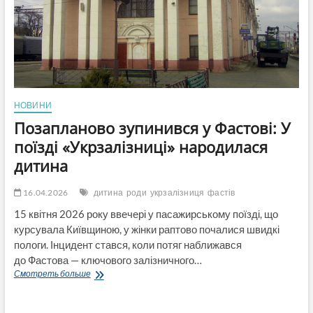
НОВИНИ
Позапланово зупинився у Фастові: У
поїзді «Укрзалізниці» народилася
дитина
16.04.2026
дитина
роди
укрзалізниця
фастів
15 квітня 2026 року ввечері у пасажирському поїзді, що
курсувала Київщиною, у жінки раптово почалися швидкі
пологи. Інцидент стався, коли потяг наближався
до Фастова — ключового залізничного…
Позапланово
Смотреть больше
зупинився
у
Фастові: