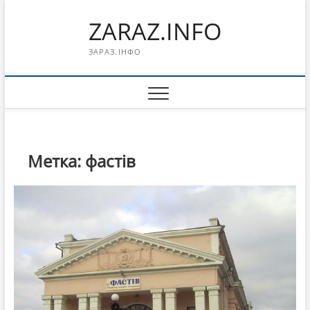
Перейти
ZARAZ.INFO
к
содержимому
ЗАРАЗ.ІНФО
Метка:
фастів