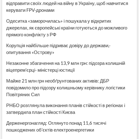
відправити своїх людей на війну в Україну, щоб навчитися
керувати FPV-дронами
Одеситка «заморочилась» і пошукала у відкритих
джерелах, як європейські країни готуються до можливого
прямого конфлікту з РФ
Корупція найбільше підриває довіру до держави,-
опитування «Острову»
Незаконне збагачення на 13,9 млн грн: підозра колишній
віцепрем’єрці- міністерці юстиції
Майже 21 млн грн необґрунтованих активів: ДБР
повідомило про підозру колишньому керівнику логістики
Повітряних Сил
РНБО розглянула виконання планів стійкості в регіонах і
затвердила план стійкості Києва
Держенергонагляд: Оглянуто понад 11,6 тисячі
пошкоджених об’єктів електроенергетики