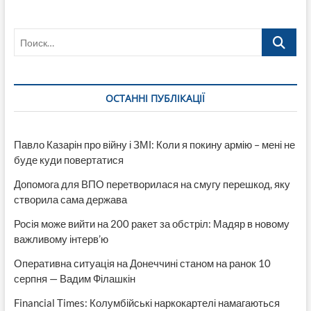
У
поїзді
Поиск…
«Укрзалізниці»
народилася
дитина
ОСТАННІ ПУБЛІКАЦІЇ
Павло Казарін про війну і ЗМІ: Коли я покину армію – мені не
буде куди повертатися
Допомога для ВПО перетворилася на смугу перешкод, яку
створила сама держава
Росія може вийти на 200 ракет за обстріл: Мадяр в новому
важливому інтерв’ю
Оперативна ситуація на Донеччині станом на ранок 10
серпня — Вадим Філашкін
Financial Times: Колумбійські наркокартелі намагаються