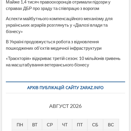
Майже 1,4 тисяч правоохоронців отримали підозри у
справах ДБР про зраду та співпрацю з ворогом
Аспекти майбутнього компенсаційного механізму для
українських аграріїв розглянуть у «Діалозі влади та
бізнесу»
В Україні продовжується робота з відновлення
пошкоджених об’єктів медичної інфраструктури
«Траєкторія» відкриває третій сезон: 10 мільйонів гривень
на масштабування ветеранського бізнесу
АРХІВ ПУБЛІКАЦІЙ САЙТУ ZARAZ.INFO
АВГУСТ 2026
ПН
ВТ
СР
ЧТ
ПТ
СБ
ВС