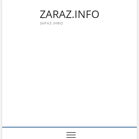
Перейти
ZARAZ.INFO
к
содержимому
ЗАРАЗ.ІНФО