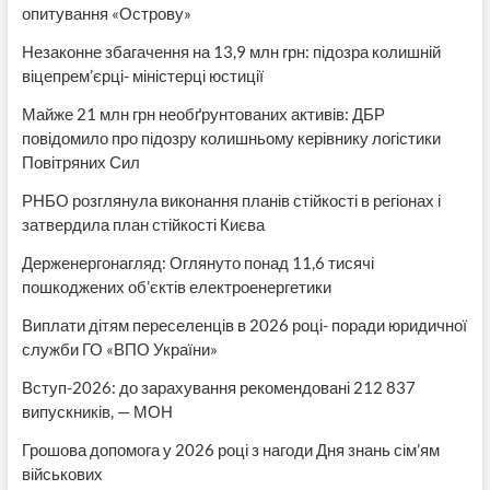
опитування «Острову»
Незаконне збагачення на 13,9 млн грн: підозра колишній
віцепрем’єрці- міністерці юстиції
Майже 21 млн грн необґрунтованих активів: ДБР
повідомило про підозру колишньому керівнику логістики
Повітряних Сил
РНБО розглянула виконання планів стійкості в регіонах і
затвердила план стійкості Києва
Держенергонагляд: Оглянуто понад 11,6 тисячі
пошкоджених об’єктів електроенергетики
Виплати дітям переселенців в 2026 році- поради юридичної
служби ГО «ВПО України»
Вступ-2026: до зарахування рекомендовані 212 837
випускників, — МОН
Грошова допомога у 2026 році з нагоди Дня знань сім’ям
військових