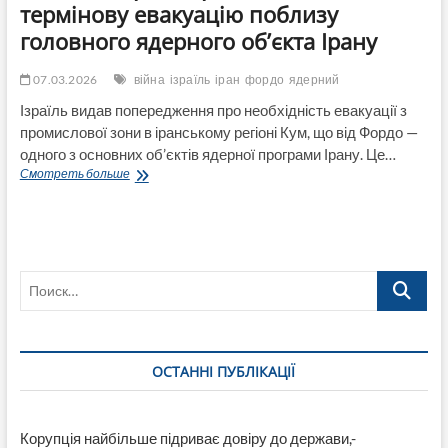
термінову евакуацію поблизу
головного ядерного об’єкта Ірану
07.03.2026
війна
ізраїль
іран
фордо
ядерний
Ізраїль видав попередження про необхідність евакуації з
промислової зони в іранському регіоні Кум, що від Фордо —
одного з основних об’єктів ядерної програми Ірану. Це…
Ціль
Смотреть больше
—
Фордо:
Ізраїль
оголосив
термінову
Поиск…
евакуацію
поблизу
головного
ядерного
об’єкта
ОСТАННІ ПУБЛІКАЦІЇ
Ірану
Корупція найбільше підриває довіру до держави,-