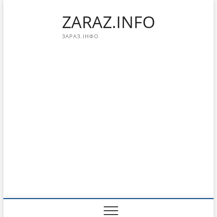
Перейти
ZARAZ.INFO
к
содержимому
ЗАРАЗ.ІНФО