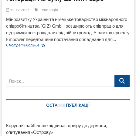
12.12.2025
генерація
Мінрозвитку України та німецьке товариство міжнародного
співробітництва (GIZ) GmbH розширюють співпрацю для
підтримки постраждалих від війни громад. У рамках проєкту
Empower передбачене постачання обладнання для…
Мінрозвитку
Смотреть больше
України
та
GmbH
доставлять
в
Поиск…
Україну
обладнання
для
розбудови
системи
ОСТАННІ ПУБЛІКАЦІЇ
розподіленої
генерації
на
суму
Корупція найбільше підриває довіру до держави,-
25
опитування «Острову»
млн