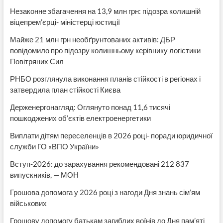
євро
Незаконне збагачення на 13,9 млн грн: підозра колишній
віцепрем’єрці- міністерці юстиції
Майже 21 млн грн необґрунтованих активів: ДБР
повідомило про підозру колишньому керівнику логістики
Повітряних Сил
РНБО розглянула виконання планів стійкості в регіонах і
затвердила план стійкості Києва
Держенергонагляд: Оглянуто понад 11,6 тисячі
пошкоджених об’єктів електроенергетики
Виплати дітям переселенців в 2026 році- поради юридичної
служби ГО «ВПО України»
Вступ-2026: до зарахування рекомендовані 212 837
випускників, — МОН
Грошова допомога у 2026 році з нагоди Дня знань сім’ям
військових
Грошову допомогу батькам загиблих воїнів до Дня пам’яті