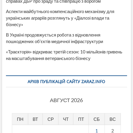
справах ДБР про зраду та співпрацю з ворогом
Аспекти майбутнього компенсаційного механізму для
українських аграріїв розглянуть у «Діалозі влади та
бізнесу»
В Україні продовжується робота з відновлення
пошкоджених об’єктів медичної інфраструктури
«Траєкторія» відкриває третій сезон: 10 мільйонів гривень
на масштабування ветеранського бізнесу
АРХІВ ПУБЛІКАЦІЙ САЙТУ ZARAZ.INFO
АВГУСТ 2026
ПН
ВТ
СР
ЧТ
ПТ
СБ
ВС
1
2