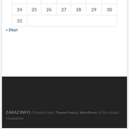
24
25
26
27
28
29
30
31
« Июл
fake breitling
ZARAZ.INFO
| Разработано:
Theme Freesia
|
WordPress
| © Все права
защищены