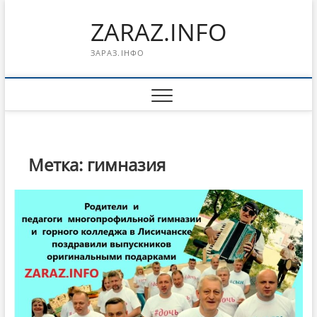
Перейти
ZARAZ.INFO
к
содержимому
ЗАРАЗ.ІНФО
Метка:
гимназия