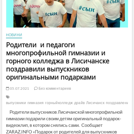
НОВИНИ
Родители и педагоги
многопрофильной гимназии и
горного колледжа в Лисичанске
поздравили выпускников
оригинальными подарками
05.07.2021
Без комментариев
выпускники
гимназия
горныйколледж
драйв
Лисичанск
поздравление
Родители выпускников Лисичанской многопрофильной
гимназии подарили своим детям оригинальный подарок-
видеоклип, в котором снялись сами. Сообщает
ZARAZ.INFO «Подарок от родителей для выпускников