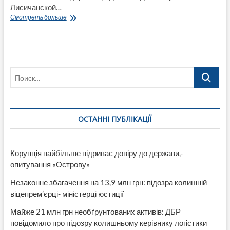
Лисичанской…
Родители
Смотреть больше
и
педагоги
многопрофильной
гимназии
и
Поиск…
горного
колледжа
в
Лисичанске
поздравили
ОСТАННІ ПУБЛІКАЦІЇ
выпускников
оригинальными
подарками
Корупція найбільше підриває довіру до держави,-
опитування «Острову»
Незаконне збагачення на 13,9 млн грн: підозра колишній
віцепрем’єрці- міністерці юстиції
Майже 21 млн грн необґрунтованих активів: ДБР
повідомило про підозру колишньому керівнику логістики