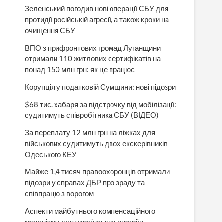
Зеленський погодив нові операції СБУ для
протидії російській агресії, а також кроки на
очищення СБУ
ВПО з прифронтових громад Луганщини
отримали 110 житлових сертифікатів на
понад 150 млн грн: як це працює
Корупція у податковій Сумщини: нові підозри
$68 тис. хабаря за відстрочку від мобілізації:
судитимуть співробітника СБУ (ВІДЕО)
За переплату 12 млн грн на ліжках для
військових судитимуть двох екскерівників
Одеського КЕУ
Майже 1,4 тисяч правоохоронців отримали
підозри у справах ДБР про зраду та
співпрацю з ворогом
Аспекти майбутнього компенсаційного
механізму для українських аграріїв