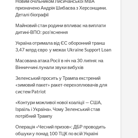
Новим очільником Лисичанської МВА
призначено Андрія Шибаєва з Херсонщини.
Деталі біографії
Майновий стан родини впливає на виплати
дитині-ВПО: роз’яснення
Україна отримала від ЄС оборонний транш
3,47 млрд євро у межах Ukraine Support Loan
Масована атака Росії в ніч на 30 липня: на
Вінниччині лунали звуки вибухів
Зеленський просить у Трампа екстрений
«зимовий пакет» ракет-перехоплювачів для
систем Patriot
«Контури можливої нової коаліції — США,
Ізраїль і Україна». Чому Зеленський став
потрібний Трампу
Операція «Чесний призов»: ДБР проводить
обшуки у понад 100 ТЦК по всій Україні