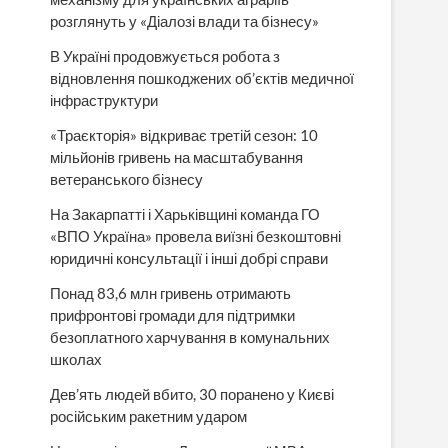
розглянуть у «Діалозі влади та бізнесу»
В Україні продовжується робота з
відновлення пошкоджених об’єктів медичної
інфраструктури
«Траєкторія» відкриває третій сезон: 10
мільйонів гривень на масштабування
ветеранського бізнесу
На Закарпатті і Харьківщині команда ГО
«ВПО Україна» провела виїзні безкоштовні
юридичні консультації і інші добрі справи
Понад 83,6 млн гривень отримають
прифронтові громади для підтримки
безоплатного харчування в комунальних
школах
Дев’ять людей вбито, 30 поранено у Києві
російським ракетним ударом