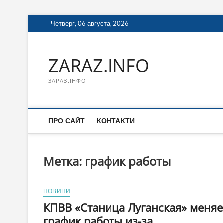
Перейти
Четверг, 06 августа, 2026
к
содержимому
ZARAZ.INFO
ЗАРАЗ.ІНФО
ПРО САЙТ
КОНТАКТИ
Метка:
график работы
НОВИНИ
КПВВ «Станица Луганская» меняе
график работы из-за