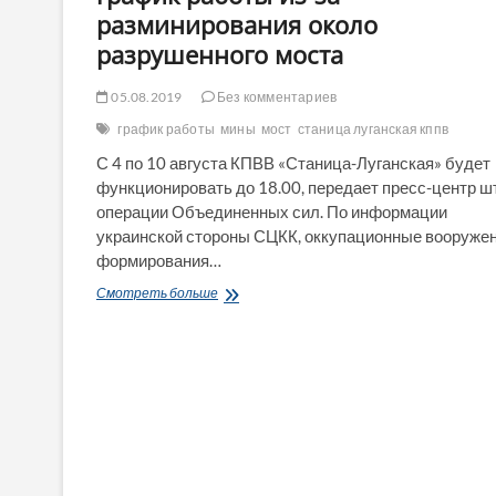
разминирования около
разрушенного моста
05.08.2019
Без комментариев
график работы
мины
мост
станица луганская кппв
С 4 по 10 августа КПВВ «Станица-Луганская» будет
функционировать до 18.00, передает пресс-центр ш
операции Объединенных сил. По информации
украинской стороны СЦКК, оккупационные вооруже
формирования…
КПВВ
Смотреть больше
«Станица
Луганская»
меняет
график
работы
из-
за
разминирования
около
разрушенного