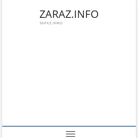
Перейти
ZARAZ.INFO
к
содержимому
ЗАРАЗ.ІНФО