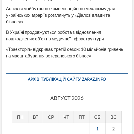
Аспекти майбутнього компенсаційного механізму для
українських аграріїв розглянуть у «Діалозі влади та
бізнесу»
В Україні продовжується робота з відновлення
пошкоджених об’єктів медичної інфраструктури
«Траєкторія» відкриває третій сезон: 10 мільйонів гривень
на масштабування ветеранського бізнесу
АРХІВ ПУБЛІКАЦІЙ САЙТУ ZARAZ.INFO
АВГУСТ 2026
ПН
ВТ
СР
ЧТ
ПТ
СБ
ВС
1
2