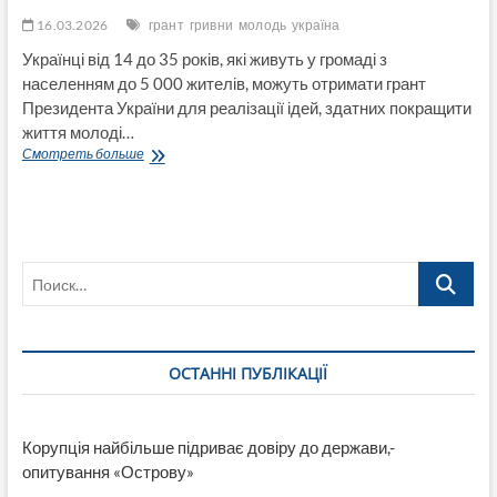
16.03.2026
грант
гривни
молодь
україна
Українці від 14 до 35 років, які живуть у громаді з
населенням до 5 000 жителів, можуть отримати грант
Президента України для реалізації ідей, здатних покращити
життя молоді…
200
Смотреть больше
000
грн
для
молоді
з
Поиск…
невеликих
громад:
деталі
отримання
ОСТАННІ ПУБЛІКАЦІЇ
Корупція найбільше підриває довіру до держави,-
опитування «Острову»