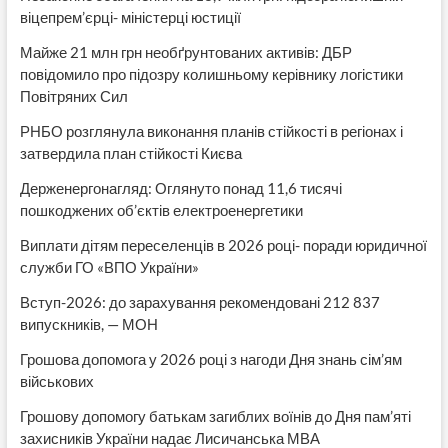
віцепрем’єрці- міністерці юстиції
Майже 21 млн грн необґрунтованих активів: ДБР
повідомило про підозру колишньому керівнику логістики
Повітряних Сил
РНБО розглянула виконання планів стійкості в регіонах і
затвердила план стійкості Києва
Держенергонагляд: Оглянуто понад 11,6 тисячі
пошкоджених об’єктів електроенергетики
Виплати дітям переселенців в 2026 році- поради юридичної
служби ГО «ВПО України»
Вступ-2026: до зарахування рекомендовані 212 837
випускників, — МОН
Грошова допомога у 2026 році з нагоди Дня знань сім’ям
військових
Грошову допомогу батькам загиблих воїнів до Дня пам’яті
захисників України надає Лисичанська МВА