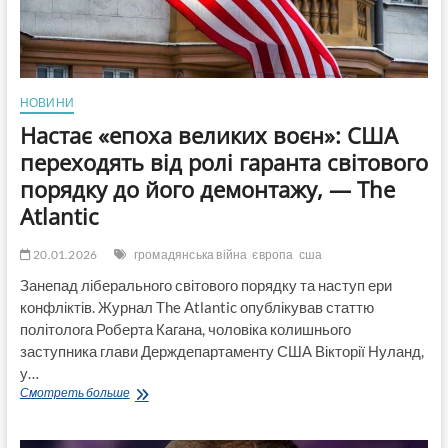
НОВИНИ
Настає «епоха великих воєн»: США
переходять від ролі гаранта світового
порядку до його демонтажу, — The
Atlantic
20.01.2026
громадянська війна
європа
сша
Занепад ліберального світового порядку та наступ ери
конфліктів. Журнал The Atlantic опублікував статтю
політолога Роберта Кагана, чоловіка колишнього
заступника глави Держдепартаменту США Вікторії Нуланд,
у…
Настає
Смотреть больше
«епоха
великих
воєн»: