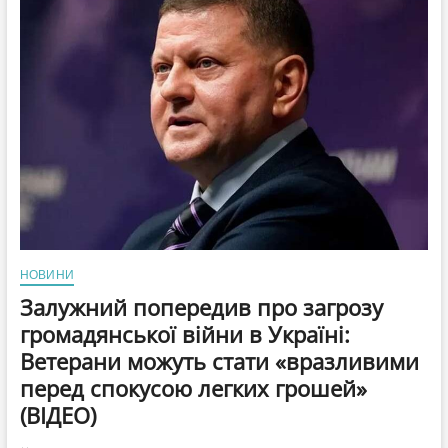
США
переходять
від
ролі
гаранта
світового
порядку
до
його
демонтажу,
—
The
Atlantic
НОВИНИ
Залужний попередив про загрозу
громадянської війни в Україні:
Ветерани можуть стати «вразливими
перед спокусою легких грошей»
(ВІДЕО)