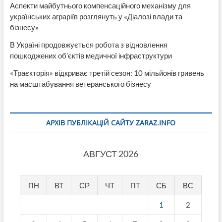
Аспекти майбутнього компенсаційного механізму для
українських аграріїв розглянуть у «Діалозі влади та
бізнесу»
В Україні продовжується робота з відновлення
пошкоджених об’єктів медичної інфраструктури
«Траєкторія» відкриває третій сезон: 10 мільйонів гривень
на масштабування ветеранського бізнесу
АРХІВ ПУБЛІКАЦІЙ САЙТУ ZARAZ.INFO
АВГУСТ 2026
ПН
ВТ
СР
ЧТ
ПТ
СБ
ВС
1
2