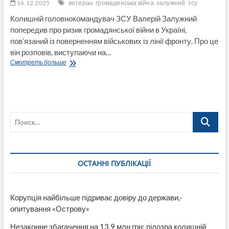
16.12.2025
ветеран
громадянська війна
залужний
зсу
Колишній головнокомандувач ЗСУ Валерій Залужний
попередив про ризик громадянської війни в Україні,
пов’язаний із поверненням військових із лінії фронту. Про це
він розповів, виступаючи на…
Залужний
Смотреть больше
попередив
про
загрозу
громадянської
війни
Поиск…
в
Україні:
Ветерани
можуть
стати
ОСТАННІ ПУБЛІКАЦІЇ
«вразливими
перед
спокусою
легких
Корупція найбільше підриває довіру до держави,-
грошей»
опитування «Острову»
(ВІДЕО)
Незаконне збагачення на 13,9 млн грн: підозра колишній