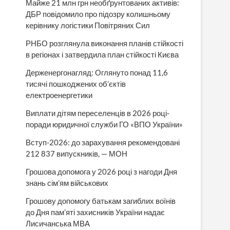
Майже 21 млн грн необґрунтованих активів:
ДБР повідомило про підозру колишньому
керівнику логістики Повітряних Сил
РНБО розглянула виконання планів стійкості
в регіонах і затвердила план стійкості Києва
Держенергонагляд: Оглянуто понад 11,6
тисячі пошкоджених об’єктів
електроенергетики
Виплати дітям переселенців в 2026 році-
поради юридичної служби ГО «ВПО України»
Вступ-2026: до зарахування рекомендовані
212 837 випускників, — МОН
Грошова допомога у 2026 році з нагоди Дня
знань сім’ям військових
Грошову допомогу батькам загиблих воїнів
до Дня пам’яті захисників України надає
Лисичанська МВА