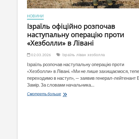
НОВИНИ
Ізраїль офіційно розпочав
наступальну операцію проти
«Хезболли» в Лівані
02.03.2026
Ізраїль
ліван
хезболла
Ізраїль розпочав наступальну операцію проти
«Хезболли» в Лівані. «Ми не лише захищаємося, теп
переходимо в наступ», — заявив генерал-лейтенант 
Замір. За словами начальника…
Ізраїль
Смотреть больше
офіційно
розпочав
наступальну
операцію
проти
«Хезболли»
в
Лівані