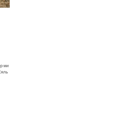
ер ми
Еяль