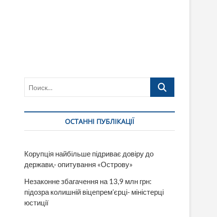
Поиск…
ОСТАННІ ПУБЛІКАЦІЇ
Корупція найбільше підриває довіру до
держави,- опитування «Острову»
Незаконне збагачення на 13,9 млн грн:
підозра колишній віцепрем’єрці- міністерці
юстиції