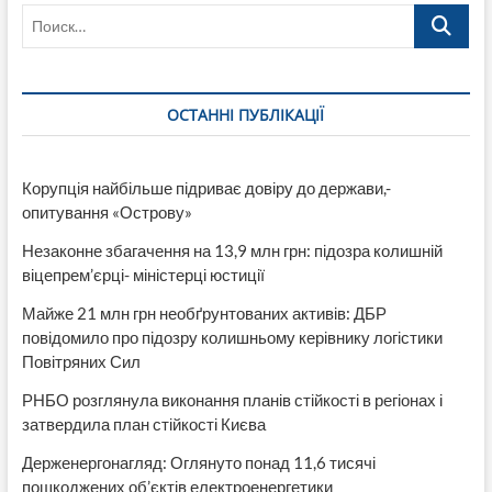
Поиск…
на
Донбассе
работает
секс-
индустрия
ОСТАННІ ПУБЛІКАЦІЇ
Корупція найбільше підриває довіру до держави,-
опитування «Острову»
Незаконне збагачення на 13,9 млн грн: підозра колишній
віцепрем’єрці- міністерці юстиції
Майже 21 млн грн необґрунтованих активів: ДБР
повідомило про підозру колишньому керівнику логістики
Повітряних Сил
РНБО розглянула виконання планів стійкості в регіонах і
затвердила план стійкості Києва
Держенергонагляд: Оглянуто понад 11,6 тисячі
пошкоджених об’єктів електроенергетики