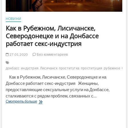
НОВИНИ
Как в Рубежном, Лисичанске,
Северодонецке и на Донбассе
работает секс-индустрия
27.01.2020
Без комментариев
донбасс
индустрия
Лисичанск
проститутка
проституция
рубежное
Сев
Как в Рубежном, Лисичанске, Северодонецке и на
Донбассе работает секс-индустрия Женщины,
предоставляющие сексуальные услуги на Донбассе,
сталкиваются с рядом проблем, связанных с…
Как
Смотреть больше
в
Рубежном,
Лисичанске,
Северодонецке
и