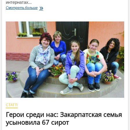
интернатах…
Прокуратурой
Смотреть больше
предупреждено
незаконное
расходование
из
бюджета
средств,
предназначенных
для
закупки
продуктов
питания
для
детей
СТАТТІ
Герои среди нас: Закарпатская семья
усыновила 67 сирот