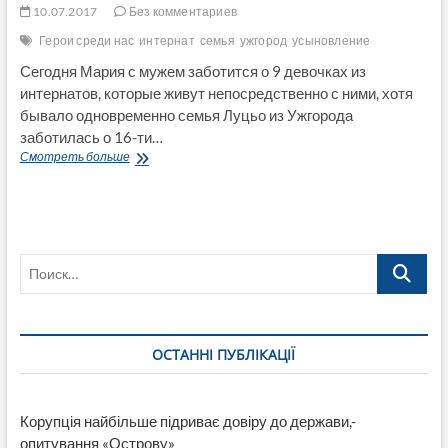
10.07.2017
Без комментариев
Герои среди нас
интернат
семья
ужгород
усыновление
Сегодня Мария с мужем заботится о 9 девочках из
интернатов, которые живут непосредственно с ними, хотя
бывало одновременно семья Луцьо из Ужгорода
заботилась о 16-ти…
Герои
Смотреть больше
среди
нас:
Закарпатская
семья
усыновила
Поиск…
67
сирот
ОСТАННІ ПУБЛІКАЦІЇ
Корупція найбільше підриває довіру до держави,-
опитування «Острову»