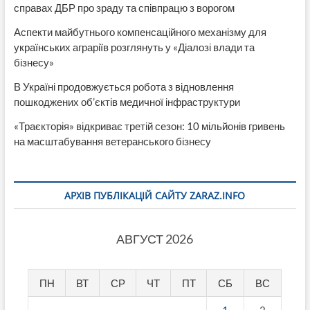
справах ДБР про зраду та співпрацю з ворогом
Аспекти майбутнього компенсаційного механізму для
українських аграріїв розглянуть у «Діалозі влади та
бізнесу»
В Україні продовжується робота з відновлення
пошкоджених об’єктів медичної інфраструктури
«Траєкторія» відкриває третій сезон: 10 мільйонів гривень
на масштабування ветеранського бізнесу
АРХІВ ПУБЛІКАЦІЙ САЙТУ ZARAZ.INFO
АВГУСТ 2026
ПН
ВТ
СР
ЧТ
ПТ
СБ
ВС
1
2