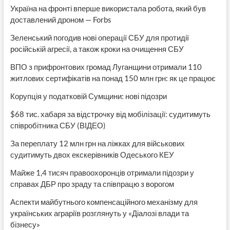
Україна на фронті вперше використала робота, який був
доставлений дроном — Forbs
Зеленський погодив нові операції СБУ для протидії
російській агресії, а також кроки на очищення СБУ
ВПО з прифронтових громад Луганщини отримали 110
житлових сертифікатів на понад 150 млн грн: як це працює
Корупція у податковій Сумщини: нові підозри
$68 тис. хабаря за відстрочку від мобілізації: судитимуть
співробітника СБУ (ВІДЕО)
За переплату 12 млн грн на ліжках для військових
судитимуть двох екскерівників Одеського КЕУ
Майже 1,4 тисяч правоохоронців отримали підозри у
справах ДБР про зраду та співпрацю з ворогом
Аспекти майбутнього компенсаційного механізму для
українських аграріїв розглянуть у «Діалозі влади та
бізнесу»