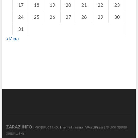
17
18
19
20
21
22
23
24
25
26
27
28
29
30
31
« Июл
fake breitling
ZARAZ.INFO
| Разработано:
Theme Freesia
|
WordPress
| © Все права
защищены