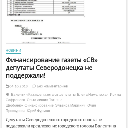
НОВИНИ
Финансирование газеты «СВ»
депутаты Северодонецка не
поддержали!
04.10.2018
Без комментариев
Валентин Казаков
газета св
депутаты
Елена Нижельская
Ирина
Сафронова
Ольга лишик
Татьяна
Щербанюк
финансирование
Эльвира Маринич
Юлия
Проскурова
Юрий Фурман
Депутаты Северодонецкого городского совета не
поддержали предложение городского головы Валентина