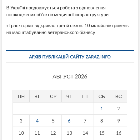
В Україні продовжується робота з відновлення
пошкоджених об’єктів медичної інфраструктури
«Траєкторія» відкриває третій сезон: 10 мільйонів гривень
на масштабування ветеранського бізнесу
АРХІВ ПУБЛІКАЦІЙ САЙТУ ZARAZ.INFO
АВГУСТ 2026
ПН
ВТ
СР
ЧТ
ПТ
СБ
ВС
1
2
3
4
5
6
7
8
9
10
11
12
13
14
15
16