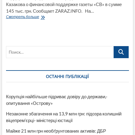
Казакова о финансовой поддержке газеты «СВ» в сумме
145 тыс. грн. Сообщает ZARAZ.INFO. На…
Финансирование
Смотреть больше
газеты
«СВ»
депутаты
Северодонецка
не
Поиск…
поддержали!
ОСТАННІ ПУБЛІКАЦІЇ
Корупція найбільше підриває довіру до держави,-
опитування «Острову»
Незаконне збагачення на 13,9 млн грн: підозра колишній
віцепрем’єрці- міністерці юстиції
Майже 21 млн грн необґрунтованих активів: ДБР