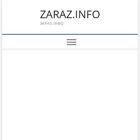
Перейти
ZARAZ.INFO
к
содержимому
ЗАРАЗ.ІНФО