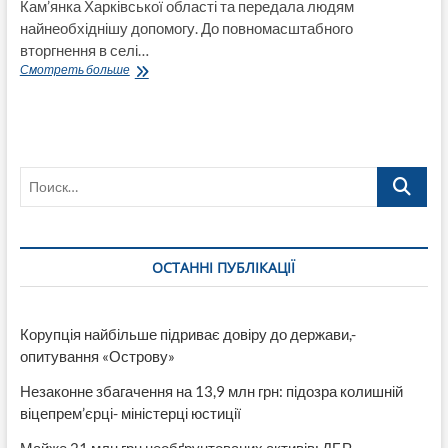
Кам’янка Харківської області та передала людям
найнеобхіднішу допомогу. До повномасштабного
вторгнення в селі…
Мешканцям
Смотреть больше
села
Кам’янка
на
Харківщині
передали
Поиск…
гуманітарну
допомогу
команда
ГО
«ВПО
ОСТАННІ ПУБЛІКАЦІЇ
України»
Полтавщина
і
МБФ
Корупція найбільше підриває довіру до держави,-
«Український
опитування «Острову»
напрямок»
(ВІДЕО)
Незаконне збагачення на 13,9 млн грн: підозра колишній
віцепрем’єрці- міністерці юстиції
Майже 21 млн грн необґрунтованих активів: ДБР