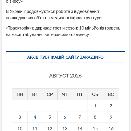
бізнесу»
В Україні продовжується робота з відновлення
пошкоджених об’єктів медичної інфраструктури
«Траєкторія» відкриває третій сезон: 10 мільйонів гривень
на масштабування ветеранського бізнесу
АРХІВ ПУБЛІКАЦІЙ САЙТУ ZARAZ.INFO
АВГУСТ 2026
ПН
ВТ
СР
ЧТ
ПТ
СБ
ВС
1
2
3
4
5
6
7
8
9
10
11
12
13
14
15
16