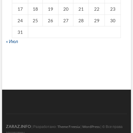
17
18
19
20
21
22
23
24
25
26
27
28
29
30
31
« Июл
fake breitling
ZARAZ.INFO
| Разработано:
Theme Freesia
|
WordPress
| © Все права
защищены