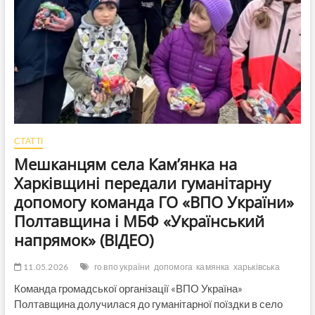
СТАТТІ
Мешканцям села Кам’янка на
Харківщині передали гуманітарну
допомогу команда ГО «ВПО України»
Полтавщина і МБФ «Український
напрямок» (ВІДЕО)
11.05.2026
го впо україни
допомога
камянка
харьківська
Команда громадської організації «ВПО Україна»
Полтавщина долучилася до гуманітарної поїздки в село