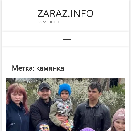
Перейти
ZARAZ.INFO
к
содержимому
ЗАРАЗ.ІНФО
Метка:
камянка