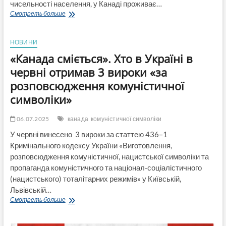
чисельності населення, у Канаді проживає…
Nashvancouver:
Смотреть больше
У
сучасній
різноманітній
НОВИНИ
Канаді
«Канада сміється». Хто в Україні в
різноманітність
продовжує
червні отримав 3 вироки «за
зростати
розповсюдження комуністичної
символіки»
06.07.2025
канада
комуністичної символіки
У червні винесено 3 вироки за статтею 436–1
Кримінального кодексу України «Виготовлення,
розповсюдження комуністичної, нацистської символіки та
пропаганда комуністичного та націонал-соціалістичного
(нацистського) тоталітарних режимів» у Київській,
Львівській…
«Канада
Смотреть больше
сміється».
Хто