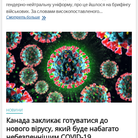
гендерно-нейтральну уніформу, про це йшлося на брифінгу
військових. За словами високопоставленого…
Канадські
Смотреть больше
військові
хочуть
«частково
скасувати
політику,
яка
скидала
обмеження
на
довжину
волосся
і
дозволяла
гендерно-
нейтральну
уніформу»
НОВИНИ
Канада закликає готуватися до
нового вірусу, який буде набагато
небезпечнішим COVID-19