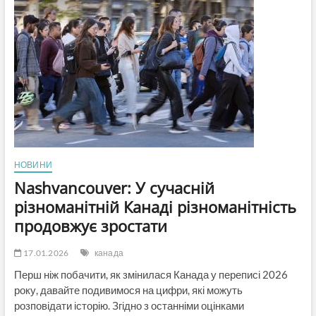
п’ять
потужних
країн
НАТО
заблокували
обов’язкові
0,25%
ВВП
на
допомогу
Україні
НОВИНИ
Nashvancouver: У сучасній
різноманітній Канаді різноманітність
продовжує зростати
17.01.2026
канада
Перш ніж побачити, як змінилася Канада у переписі 2026
року, давайте подивимося на цифри, які можуть
розповідати історію. Згідно з останніми оцінками