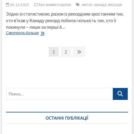
20.12.2023
Без комментариев
житло
канада
міграція
Згідно зі статистикою, разом із рекордним зростанням тих,
хто в’їхав у Канаду рекорд побила і кількість тих, хто її
покинули – лише за перші 6…
Dialectic:
Смотреть больше
Канаду
лише
Пагинация
за
Страница
Страница
След.
1
2
перші
страница
записей
6
місяців
2023
року
залишило
понад
Поиск…
42
тисячі
людей
ОСТАННІ ПУБЛІКАЦІЇ