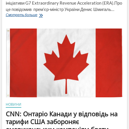
ініціативи G7 Extraordinary Revenue Acceleration (ERA).Про
це повідомив прем’єр-міністр України Денис Шмигаль…
Канада
Смотреть больше
направила
Україні
$1,7
млрд
доходів
від
заморожених
російських
активів
НОВИНИ
CNN: Онтаріо Канади у відповідь на
тарифи США забороняє