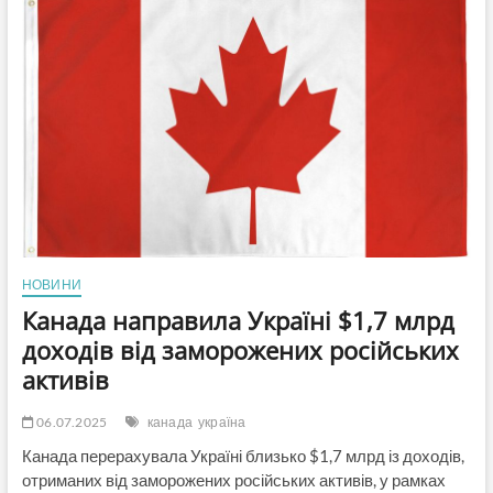
в
Україні
в
червні
отримав
3
вироки
«за
розповсюдження
комуністичної
символіки»
НОВИНИ
Канада направила Україні $1,7 млрд
доходів від заморожених російських
активів
06.07.2025
канада
україна
Канада перерахувала Україні близько $1,7 млрд із доходів,
отриманих від заморожених російських активів, у рамках