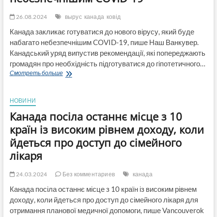
26.08.2024
вырус
канада
ковід
Канада закликає готуватися до нового вірусу, який буде
набагато небезпечнішим COVID-19, пише Наш Ванкувер.
Канадський уряд випустив рекомендації, які попереджають
громадян про необхідність підготуватися до гіпотетичного…
Канада
Смотреть больше
закликає
готуватися
до
НОВИНИ
нового
Канада посіла останнє місце з 10
вірусу,
який
країн із високим рівнем доходу, коли
буде
йдеться про доступ до сімейного
набагато
небезпечнішим
лікаря
COVID-
19
24.03.2024
Без комментариев
канада
Канада посіла останнє місце з 10 країн із високим рівнем
доходу, коли йдеться про доступ до сімейного лікаря для
отримання планової медичної допомоги, пише Vancouverok