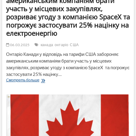
американським компаніям брати
участь у місцевих закупівлях,
розриває угоду з компанією SpaceX та
погрожує застосувати 25% націнку на
електроенергію
06.03.2025
канада
онтаріо
США
Онтаріо Канади у відповідь на тарифи США забороняє
американським компаніям брати участь у місцевих
закупівлях, розриває угоду з компанією SpaceX та погрожує
застосувати 25% націнку…
CNN:
Смотреть больше
Онтаріо
Канади
у
відповідь
на
тарифи
США
забороняє
американським
компаніям