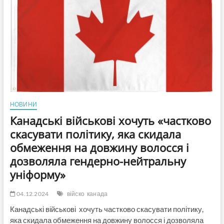
у
чергах
за
медичною
допомогою
у
2023–
2024
році
НОВИНИ
Канадські військові хочуть «частково
скасувати політику, яка скидала
обмеження на довжину волосся і
дозволяла гендерно-нейтральну
уніформу»
04.12.2024
війско
канада
Канадські військові хочуть частково скасувати політику,
яка скидала обмеження на довжину волосся і дозволяла