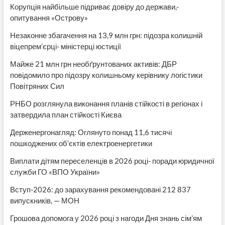
Корупція найбільше підриває довіру до держави,-
опитування «Острову»
Незаконне збагачення на 13,9 млн грн: підозра колишній
віцепрем’єрці- міністерці юстиції
Майже 21 млн грн необґрунтованих активів: ДБР
повідомило про підозру колишньому керівнику логістики
Повітряних Сил
РНБО розглянула виконання планів стійкості в регіонах і
затвердила план стійкості Києва
Держенергонагляд: Оглянуто понад 11,6 тисячі
пошкоджених об’єктів електроенергетики
Виплати дітям переселенців в 2026 році- поради юридичної
служби ГО «ВПО України»
Вступ-2026: до зарахування рекомендовані 212 837
випускників, — МОН
Грошова допомога у 2026 році з нагоди Дня знань сім’ям