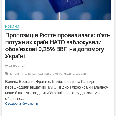
НОВИНИ
Пропозиція Рютте провалилася: п’ять
потужних країн НАТО заблокували
обов’язкові 0,25% ВВП на допомогу
Україні
24.05.2026
іспанія
італія
канада
нато
рютте
україна
франція
Велика Британія, Франція, Італія, Іспанія та Канада
перешкодили ініціативі НАТО, згідно з якою країни альянсу
мали б щорічно виділяти Україні військову допомогу в
обсязі не…
Пропозиція
Смотреть больше
Рютте
провалилася: