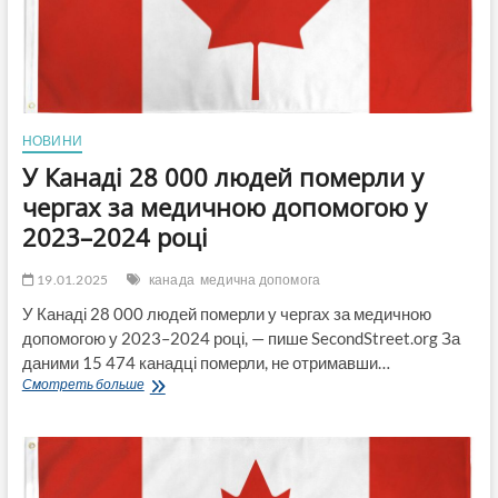
брати
участь
у
місцевих
закупівлях,
розриває
угоду
НОВИНИ
з
У Канаді 28 000 людей померли у
компанією
SpaceX
чергах за медичною допомогою у
та
2023–2024 році
погрожує
застосувати
25%
19.01.2025
канада
медична допомога
націнку
У Канаді 28 000 людей померли у чергах за медичною
на
електроенергію
допомогою у 2023–2024 році, — пише SecondStreet.org За
даними 15 474 канадці померли, не отримавши…
У
Смотреть больше
Канаді
28
000
людей
померли