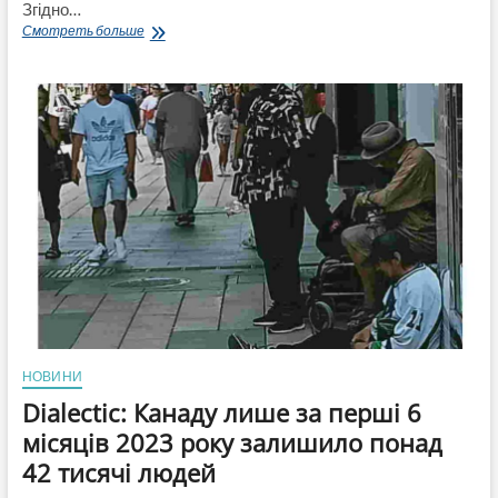
Згідно…
Канада
Смотреть больше
посіла
останнє
місце
з
10
країн
із
високим
рівнем
доходу,
коли
йдеться
про
доступ
до
сімейного
лікаря
НОВИНИ
Dialectic: Канаду лише за перші 6
місяців 2023 року залишило понад
42 тисячі людей