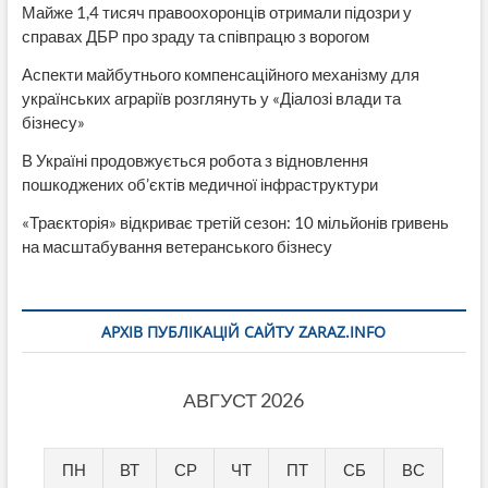
Майже 1,4 тисяч правоохоронців отримали підозри у
справах ДБР про зраду та співпрацю з ворогом
Аспекти майбутнього компенсаційного механізму для
українських аграріїв розглянуть у «Діалозі влади та
бізнесу»
В Україні продовжується робота з відновлення
пошкоджених об’єктів медичної інфраструктури
«Траєкторія» відкриває третій сезон: 10 мільйонів гривень
на масштабування ветеранського бізнесу
АРХІВ ПУБЛІКАЦІЙ САЙТУ ZARAZ.INFO
АВГУСТ 2026
ПН
ВТ
СР
ЧТ
ПТ
СБ
ВС