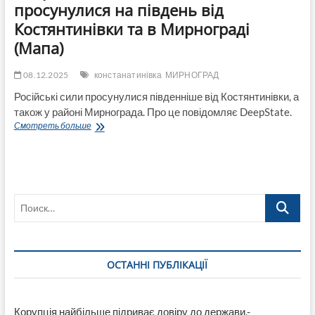
просунулися на південь від
Костянтинівки та в Мирнограді
(Мапа)
08.12.2025
констанатинівка
МИРНОГРАД
Російські сили просунулися південніше від Костянтинівки, а
також у районі Мирнограда. Про це повідомляє DeepState.
DeepState:
Смотреть больше
Російські
війська
просунулися
на
південь
Поиск…
від
Костянтинівки
та
в
Мирнограді
ОСТАННІ ПУБЛІКАЦІЇ
(Мапа)
Корупція найбільше підриває довіру до держави,-