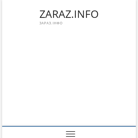
Перейти
ZARAZ.INFO
к
содержимому
ЗАРАЗ.ІНФО