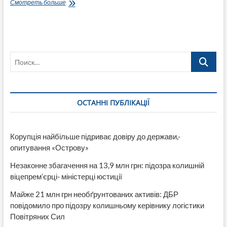
Новый
Смотреть больше
начальник
полиции
Лисичанска
«корнями»
из
Поиск…
Кропивницкого,
как
и
его
областной
ОСТАННІ ПУБЛІКАЦІЇ
начальник
Корупція найбільше підриває довіру до держави,-
опитування «Острову»
Незаконне збагачення на 13,9 млн грн: підозра колишній
віцепрем’єрці- міністерці юстиції
Майже 21 млн грн необґрунтованих активів: ДБР
повідомило про підозру колишньому керівнику логістики
Повітряних Сил