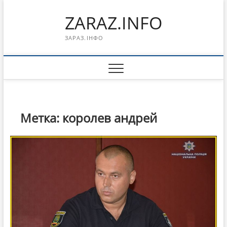
Перейти
ZARAZ.INFO
к
содержимому
ЗАРАЗ.ІНФО
Метка:
королев андрей