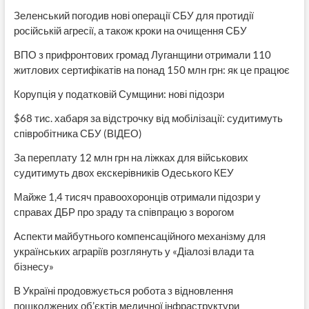
Зеленський погодив нові операції СБУ для протидії
російській агресії, а також кроки на очищення СБУ
ВПО з прифронтових громад Луганщини отримали 110
житлових сертифікатів на понад 150 млн грн: як це працює
Корупція у податковій Сумщини: нові підозри
$68 тис. хабаря за відстрочку від мобілізації: судитимуть
співробітника СБУ (ВІДЕО)
За переплату 12 млн грн на ліжках для військових
судитимуть двох екскерівників Одеського КЕУ
Майже 1,4 тисяч правоохоронців отримали підозри у
справах ДБР про зраду та співпрацю з ворогом
Аспекти майбутнього компенсаційного механізму для
українських аграріїв розглянуть у «Діалозі влади та
бізнесу»
В Україні продовжується робота з відновлення
пошкоджених об’єктів медичної інфраструктури