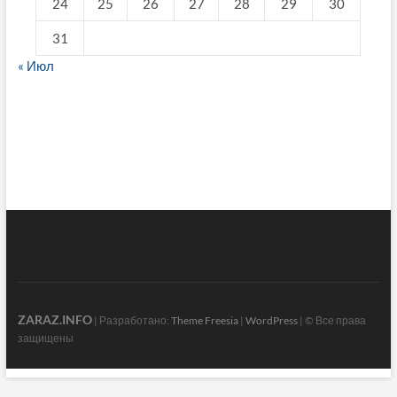
24
25
26
27
28
29
30
31
« Июл
fake breitling
ZARAZ.INFO
| Разработано:
Theme Freesia
|
WordPress
| © Все права
защищены