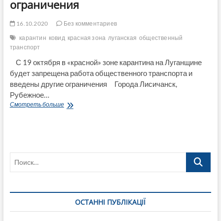
ограничения
16.10.2020
Без комментариев
карантин
ковид
красная зона
луганская
общественный
транспорт
С 19 октября в «красной» зоне карантина на Луганщине
будет запрещена работа общественного транспорта и
введены другие ограничения Города Лисичанск,
Рубежное…
С
Смотреть больше
19
октября
в
«красной»
зоне
Поиск…
карантина
на
Луганщине
будет
запрещена
ОСТАННІ ПУБЛІКАЦІЇ
работа
общественного
транспорта