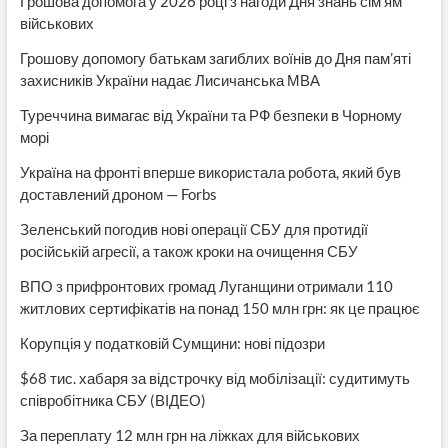
Грошова допомога у 2026 році з нагоди Дня знань сім’ям
військових
Грошову допомогу батькам загиблих воїнів до Дня пам’яті
захисників України надає Лисичанська МВА
Туреччина вимагає від України та РФ безпеки в Чорному
морі
Україна на фронті вперше використала робота, який був
доставлений дроном — Forbs
Зеленський погодив нові операції СБУ для протидії
російській агресії, а також кроки на очищення СБУ
ВПО з прифронтових громад Луганщини отримали 110
житлових сертифікатів на понад 150 млн грн: як це працює
Корупція у податковій Сумщини: нові підозри
$68 тис. хабаря за відстрочку від мобілізації: судитимуть
співробітника СБУ (ВІДЕО)
За переплату 12 млн грн на ліжках для військових