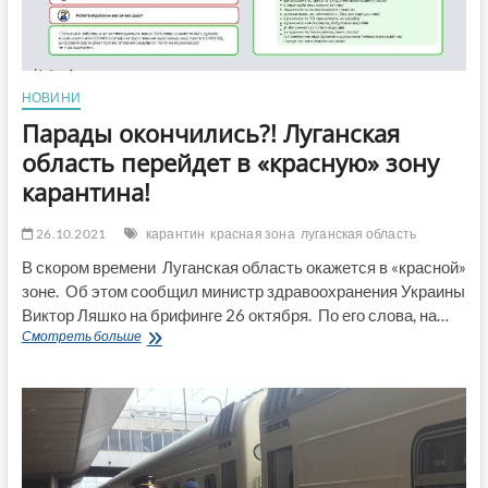
НОВИНИ
Парады окончились?! Луганская
область перейдет в «красную» зону
карантина!
26.10.2021
карантин
красная зона
луганская область
В скором времени Луганская область окажется в «красной»
зоне. Об этом сообщил министр здравоохранения Украины
Виктор Ляшко на брифинге 26 октября. По его слова, на…
Парады
Смотреть больше
окончились?!
Луганская
область
перейдет
в
«красную»
зону