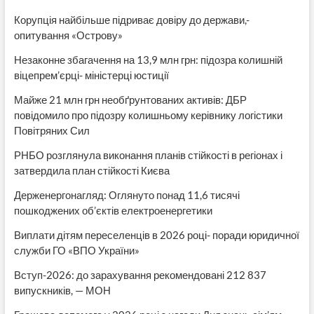
и
Корупція найбільше підриває довіру до держави,-
введены
опитування «Острову»
другие
ограничения
Незаконне збагачення на 13,9 млн грн: підозра колишній
віцепрем’єрці- міністерці юстиції
Майже 21 млн грн необґрунтованих активів: ДБР
повідомило про підозру колишньому керівнику логістики
Повітряних Сил
РНБО розглянула виконання планів стійкості в регіонах і
затвердила план стійкості Києва
Держенергонагляд: Оглянуто понад 11,6 тисячі
пошкоджених об’єктів електроенергетики
Виплати дітям переселенців в 2026 році- поради юридичної
служби ГО «ВПО України»
Вступ-2026: до зарахування рекомендовані 212 837
випускників, — МОН