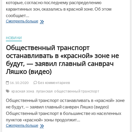
которые, согласно последнему распределению
карантинных зон, оказались в красной зоне. Об этом
сообщает…
Укрзалізниця
Смотреть больше
прекращает
продажу
билетов
НОВИНИ
в
Общественный транспорт
населенных
пунктах
останавливать в «красной» зоне не
красной
будут, — заявил главный санврач
зоны
Ляшко (видео)
16.10.2020
Без комментариев
красная зона
луганская
общественный транспорт
Общественный транспорт останавливать в «красной» зоне
не будут, — заявил главный санврач Ляшко (видео)
Общественный транспорт в большинстве из населенных
пунктов «красной» зоны продолжит…
Общественный
Смотреть больше
транспорт