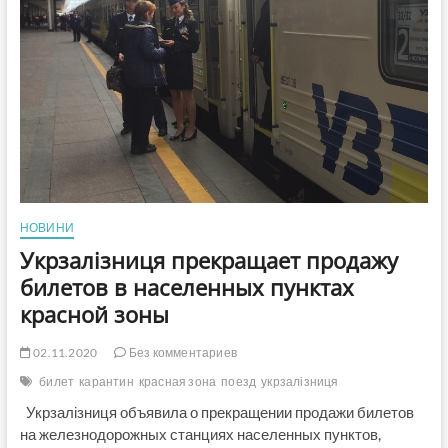
карантина!
НОВИНИ
Укрзалізниця прекращает продажу
билетов в населенных пунктах
красной зоны
02.11.2020
Без комментариев
билет
карантин
красная зона
поезд
укрзалізниця
Укрзалізниця объявила о прекращении продажи билетов
на железнодорожных станциях населенных пунктов,