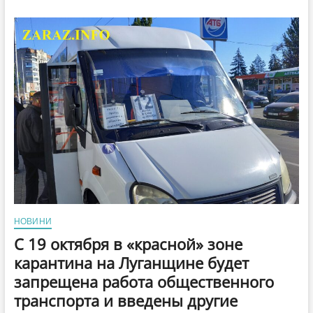
останавливать
в
«красной»
зоне
не
будут,
—
заявил
главный
санврач
Ляшко
(видео)
НОВИНИ
С 19 октября в «красной» зоне
карантина на Луганщине будет
запрещена работа общественного
транспорта и введены другие