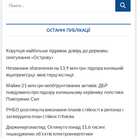
Поиск…
із
родини:
як
підвищення
проїзду
ОСТАННІ ПУБЛІКАЦІЇ
в
Києві
до
30
Корупція найбільше підриває довіру до держави,-
гривень
опитування «Острову»
ударить
по
Незаконне збагачення на 13,9 млн грн: підозра колишній
кишенях
містян
віцепрем’єрці- міністерці юстиції
Майже 21 млн грн необґрунтованих активів: ДБР
повідомило про підозру колишньому керівнику логістики
Повітряних Сил
РНБО розглянула виконання планів стійкості в регіонах і
затвердила план стійкості Києва
Держенергонагляд: Оглянуто понад 11,6 тисячі
пошкоджених об’єктів електроенергетики