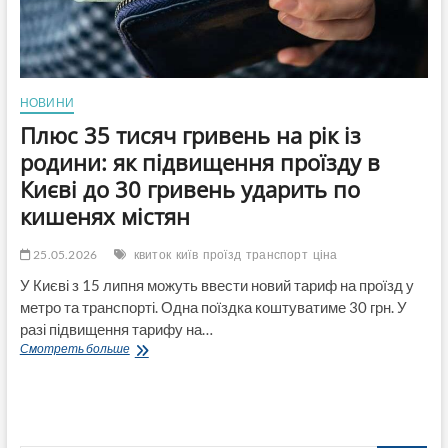
НОВИНИ
Плюс 35 тисяч гривень на рік із
родини: як підвищення проїзду в
Києві до 30 гривень ударить по
кишенях містян
25.05.2026
квиток
київ
проїзд
транспорт
ціна
У Києві з 15 липня можуть ввести новий тариф на проїзд у
метро та транспорті. Одна поїздка коштуватиме 30 грн. У
разі підвищення тарифу на…
Плюс
Смотреть больше
35
тисяч
гривень
на
рік