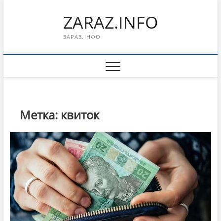
Перейти
ZARAZ.INFO
к
содержимому
ЗАРАЗ.ІНФО
Метка:
квиток