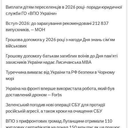
Виплати дітям переселенців в 2026 році- поради юридичної
служби ГО «ВПО України»
Вступ-2026: до зарахування рекомендовані 212 837
випускників, — МОН
Грошова допомога у 2026 році з нагоди Дня знань сім’ям
військових
Грошову допомогу батькам загиблих воїнів до Дня пам’яті
захисників України надає Лисичанська МВА
Туреччина вимагає від України та РФ безпеки в Чорному
морі
Україна на фронті вперше використала робота, який був
доставлений дроном — Forbs
Зеленський погодив нові операції СБУ для протидії
російській агресії, а також кроки на очищення СБУ
ВПО з прифронтових громад Луганщини отримали 110
житлових сертифікатів на понад 150 млн грн: як це працює