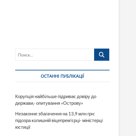
Поиск…
ОСТАННІ ПУБЛІКАЦІЇ
Корупція найбільше підриває довіру до
держави,- опитування «Острову»
Незаконне збагачення на 13,9 млн грн:
підозра колишній віцепрем’єрці- міністерці
юстиції