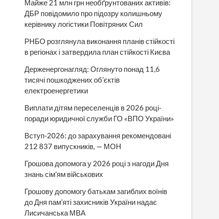
Майже 21 млн грн необґрунтованих активів:
ДБР повідомило про підозру колишньому
керівнику логістики Повітряних Сил
РНБО розглянула виконання планів стійкості
в регіонах і затвердила план стійкості Києва
Держенергонагляд: Оглянуто понад 11,6
тисячі пошкоджених об’єктів
електроенергетики
Виплати дітям переселенців в 2026 році-
поради юридичної служби ГО «ВПО України»
Вступ-2026: до зарахування рекомендовані
212 837 випускників, — МОН
Грошова допомога у 2026 році з нагоди Дня
знань сім’ям військових
Грошову допомогу батькам загиблих воїнів
до Дня пам’яті захисників України надає
Лисичанська МВА