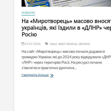
НОВИНИ
На «Миротворець» масово внося
українців, які їздили в «ДЛНР» че
Росію
01.07.2026
лднр
миротворець
українці
На сайт «Миротворець» масово почали додавати
громадян України, які до 2024 року відвідували «ДНР
«ЛНР» через територію Росії. На ресурсі почали
з’являтися практично ідентичні…
На
Смотреть больше
«Миротворець»
масово
вносять
українців,
які
їздили
в
«ДЛНР»