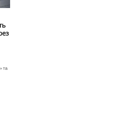
ть
рез
» та