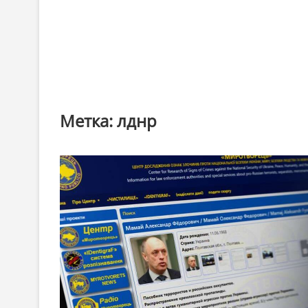
Метка:
лднр