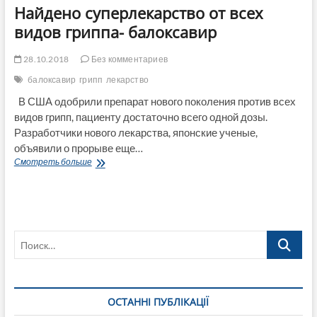
Найдено суперлекарство от всех
видов гриппа- балоксавир
28.10.2018
Без комментариев
балоксавир
грипп
лекарство
В США одобрили препарат нового поколения против всех
видов грипп, пациенту достаточно всего одной дозы.
Разработчики нового лекарства, японские ученые,
объявили о прорыве еще…
Найдено
Смотреть больше
суперлекарство
от
всех
видов
гриппа-
Поиск…
балоксавир
ОСТАННІ ПУБЛІКАЦІЇ