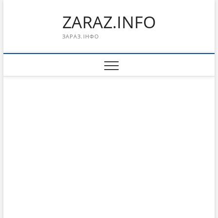
Перейти
ZARAZ.INFO
к
содержимому
ЗАРАЗ.ІНФО