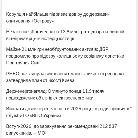
Корупція найбільше підриває довіру до держави,-
опитування «Острову»
Незаконне збагачення на 13,9 млн грн: підозра колишній
віцепрем’єрці- міністерці юстиції
Майже 21 млн грн необґрунтованих активів: ДБР
повідомило про підозру колишньому керівнику логістики
Повітряних Сил
РНБО розглянула виконання планів стійкості в регіонах і
затвердила план стійкості Києва
Держенергонагляд: Оглянуто понад 11,6 тисячі
пошкоджених об’єктів електроенергетики
Виплати дітям переселенців в 2026 році- поради юридичної
служби ГО «ВПО України»
Вступ-2026: до зарахування рекомендовані 212 837
випускників, — МОН