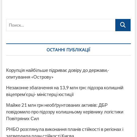
8
марта
цветы?
Поиск…
ОСТАННІ ПУБЛІКАЦІЇ
Корупція найбільше підриває довіру до держави,-
опитування «Острову»
Незаконне збагачення на 13,9 млн грн: підозра колишній
віцепрем’єрці- міністерці юстиції
Майже 21 млн грн необґрунтованих активів: ДБР
повідомило про підозру колишньому керівнику логістики
Повітряних Сил
РНБО розглянула виконання планів стійкості в регіонах і
затвердила план стійкості Києва