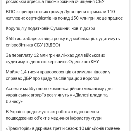
російській агресії, а також кроки на очищення СБУ
ВПО з прифронтових громад Луганщини отримали 110
житлових сертифікатів на понад 150 млн грн: як це працює
Корупція у податковій Сумщини: нові підозри
$68 тис. хабаря за відстрочку від мобілізації: судитимуть
співробітника СБУ (ВІДЕО)
За переплату 12 млн грн на ліжках для військових
судитимуть двох екскерівників Одеського КЕУ
Майже 1,4 тисяч правоохоронців отримали підозри у
справах ДБР про зраду та співпрацю з ворогом
Аспекти майбутнього компенсаційного механізму для
українських аграріїв розглянуть у «Діалозі влади та
бізнесу»
В Україні продовжується робота з відновлення
пошкоджених об’єктів медичної інфраструктури
«Траєкторія» відкриває третій сезон: 10 мільйонів гривень