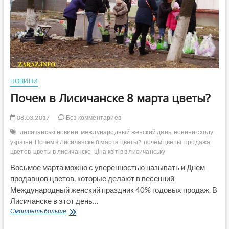
НОВИНИ
Почем в Лисичанске 8 марта цветы?
08.03.2017
Без комментариев
лисичанські новини
международный женский день
новини сходу
україни
Почем в Лисичанске 8 марта цветы?
почем цветы
продажа
цветов
цветы в лисичанске
ціна квітів в лисичанську
Восьмое марта можно с уверенностью называть и Днем
продавцов цветов, которые делают в весенний
Международный женский праздник 40% годовых продаж. В
Лисичанске в этот день…
Почем
Смотреть больше
в
Лисичанске