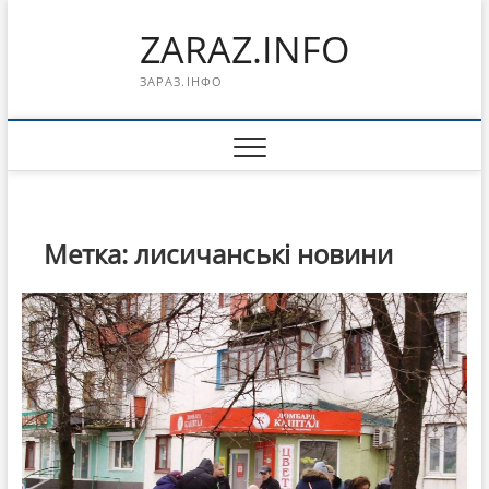
Перейти
ZARAZ.INFO
к
содержимому
ЗАРАЗ.ІНФО
Метка:
лисичанські новини