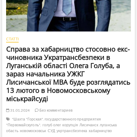
СТАТТІ
Справа за хабарництво стосовно екс-
чиновника Укратрансбезпеки в
Луганській області Олега Голуба, а
зараз начальника УЖКГ
Лисичанської МВА буде розглядатись
13 лютого в Новомосковському
міськрайсуді
31.01.2024
Без комментариев
"Шахта "Горская". государственного предприятия
"Первомайскуголь".
голуб олег
корупція
Лисичанск
луганська
обасть
новомосковськ
СУД
укртрансбезпека
хабарництво