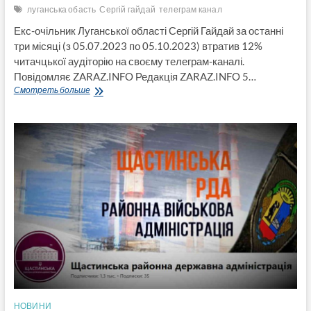
луганська обасть
Сергій гайдай
телеграм канал
Екс-очільник Луганської області Сергій Гайдай за останні
три місяці (з 05.07.2023 по 05.10.2023) втратив 12%
читачцької аудіторію на своєму телеграм-каналі.
Повідомляє ZARAZ.INFO Редакція ZARAZ.INFO 5…
Телеграм-
Смотреть больше
токер
Сергій
Гайдай
продовжує
стрімко
втрачати
читачцьку
аудіторію
НОВИНИ