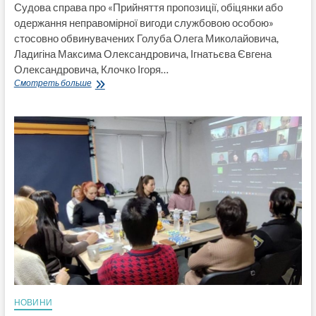
Судова справа про «Прийняття пропозиції, обіцянки або
одержання неправомірної вигоди службовою особою»
стосовно обвинувачених Голуба Олега Миколайовича,
Ладигіна Максима Олександровича, Ігнатьєва Євгена
Олександровича, Клочко Ігоря…
Справа
Смотреть больше
за
хабарництво
стосовно
екс-
чиновника
Укратрансбезпеки
в
Луганській
області
Олега
Голуба,
а
зараз
начальника
УЖКГ
Лисичанської
МВА
НОВИНИ
буде