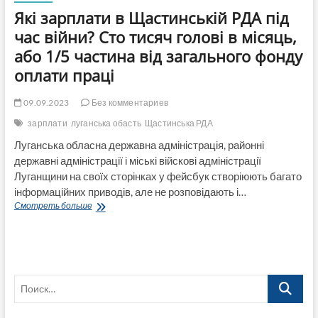
Які зарплати в Щастинській РДА під
час війни? Сто тисяч голові в місяць,
або 1/5 частина від загального фонду
оплати праці
09.09.2023
Без комментариев
зарплати
луганська обасть
Щастинська РДА
Луганська обласна державна адміністрація, районні
державні адміністрації і міські війскові адміністрації
Луганщини на своїх сторінках у фейсбук створіюють багато
інформаційних приводів, але не розповідають і…
Які
Смотреть больше
зарплати
в
Щастинській
РДА
під
Поиск…
час
війни?
Сто