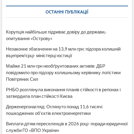
тисяч
голові
ОСТАННІ ПУБЛІКАЦІЇ
в
місяць,
або
1/5
Корупція найбільше підриває довіру до держави,-
частина
опитування «Острову»
від
загального
Незаконне збагачення на 13,9 млн грн: підозра колишній
фонду
оплати
віцепрем’єрці- міністерці юстиції
праці
Майже 21 млн грн необґрунтованих активів: ДБР
повідомило про підозру колишньому керівнику логістики
Повітряних Сил
РНБО розглянула виконання планів стійкості в регіонах і
затвердила план стійкості Києва
Держенергонагляд: Оглянуто понад 11,6 тисячі
пошкоджених об’єктів електроенергетики
Виплати дітям переселенців в 2026 році- поради юридичної
служби ГО «ВПО України»