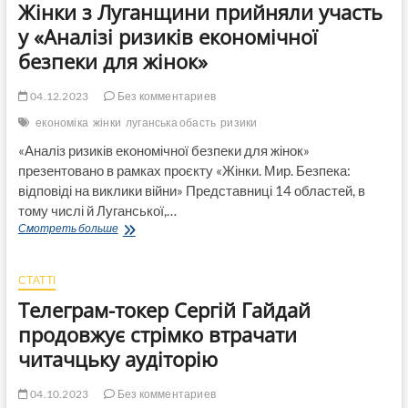
Жінки з Луганщини прийняли участь
розглядатись
13
у «Аналізі ризиків економічної
лютого
безпеки для жінок»
в
Новомосковському
міськрайсуді
04.12.2023
Без комментариев
економіка
жінки
луганська обасть
ризики
«Аналіз ризиків економічної безпеки для жінок»
презентовано в рамках проєкту «Жінки. Мир. Безпека:
відповіді на виклики війни» Представниці 14 областей, в
тому числі й Луганської,…
Жінки
Смотреть больше
з
Луганщини
прийняли
СТАТТІ
участь
Телеграм-токер Сергій Гайдай
у
«Аналізі
продовжує стрімко втрачати
ризиків
читачцьку аудіторію
економічної
безпеки
для
04.10.2023
Без комментариев
жінок»