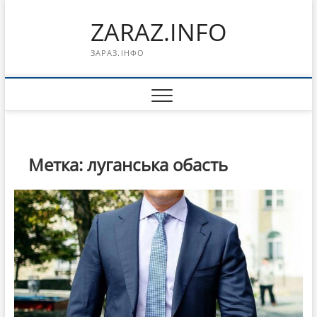
Перейти
ZARAZ.INFO
к
содержимому
ЗАРАЗ.ІНФО
Метка:
луганська обасть