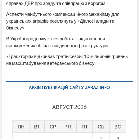
справах ДБР про зраду та співпрацю з ворогом
Аспекти майбутнього компенсаційного механізму для
українських аграріїв розглянуть у «Діалозі влади та
бізнесу»
В Україні продовжується робота з відновлення
пошкоджених об’єктів медичної інфраструктури
«Траєкторія» відкриває третій сезон: 10 мільйонів гривень
на масштабування ветеранського бізнесу
АРХІВ ПУБЛІКАЦІЙ САЙТУ ZARAZ.INFO
АВГУСТ 2026
ПН
ВТ
СР
ЧТ
ПТ
СБ
ВС
1
2