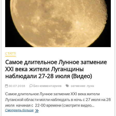
СТАТТІ
Самое длительное Лунное затмение
XXI века жители Луганщины
наблюдали 27-28 июля (Видео)
30.07.2018
Без комментариев
затмение
луна
Самое длительное Лунное затмение XXI века жители
Луганской области могли наблюдать в ночь с 27 июля на 28
июля начиная с 22-00 времени (смотрите видео…
Самое
Смотреть больше
длительное