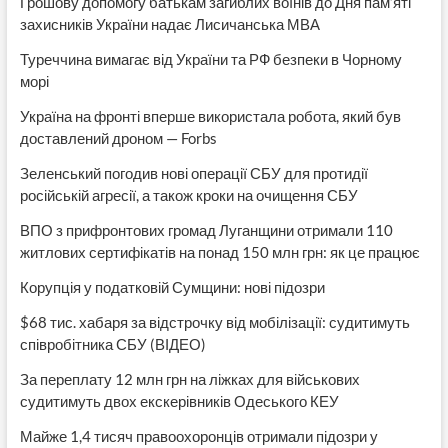
Грошову допомогу батькам загиблих воїнів до Дня пам’яті
захисників України надає Лисичанська МВА
Туреччина вимагає від України та РФ безпеки в Чорному
морі
Україна на фронті вперше використала робота, який був
доставлений дроном — Forbs
Зеленський погодив нові операції СБУ для протидії
російській агресії, а також кроки на очищення СБУ
ВПО з прифронтових громад Луганщини отримали 110
житлових сертифікатів на понад 150 млн грн: як це працює
Корупція у податковій Сумщини: нові підозри
$68 тис. хабаря за відстрочку від мобілізації: судитимуть
співробітника СБУ (ВІДЕО)
За переплату 12 млн грн на ліжках для військових
судитимуть двох екскерівників Одеського КЕУ
Майже 1,4 тисяч правоохоронців отримали підозри у