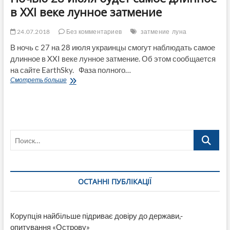
в XXI веке лунное затмение
24.07.2018
Без комментариев
затмение
луна
В ночь с 27 на 28 июля украинцы смогут наблюдать самое
длинное в XXI веке лунное затмение. Об этом сообщается
на сайте EarthSky. Фаза полного…
Ночью
Смотреть больше
28
июля
будет
самое
длинное
Поиск…
в
XXI
веке
лунное
затмение
ОСТАННІ ПУБЛІКАЦІЇ
Корупція найбільше підриває довіру до держави,-
опитування «Острову»