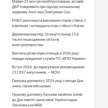
Майже 21 млн грн необґрунтованих активів:
ДБР повідомило про підозру колишньому
керівнику логістики Повітряних Сил
РНБО розглянула виконання планів стійкості
в регіонах і затвердила план стійкості Києва
Держенергонагляд: Оглянуто понад 11,6
тисячі пошкоджених об’єктів
електроенергетики
Виплати дітям переселенців в 2026 році-
поради юридичної служби ГО «ВПО України»
Вступ-2026: до зарахування рекомендовані
212 837 випускників, — МОН
Грошова допомога у 2026 році з нагоди Дня
знань сім’ям військових
Грошову допомогу батькам загиблих воїнів
до Дня пам’яті захисників України надає
Лисичанська МВА