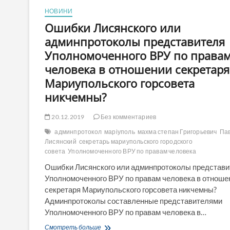
НОВИНИ
Ошибки Лисянского или
админпротоколы представителя
Уполномоченного ВРУ по права
человека в отношении секретаря
Мариупольского горсовета
никчемны?
20.12.2019
Без комментариев
админпротокол
маріуполь
махма степан Григорьевич
Па
Лисянский
секретарь мариупольского городского
совета
Уполномоченного ВРУ по правам человека
Ошибки Лисянского или админпротоколы представи
Уполномоченного ВРУ по правам человека в отноше
секретаря Мариупольского горсовета никчемны?
Админпротоколы составленные представителями
Уполномоченного ВРУ по правам человека в…
Ошибки
Смотреть больше