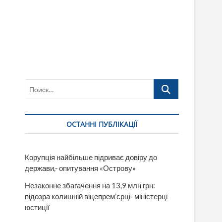
Поиск…
ОСТАННІ ПУБЛІКАЦІЇ
Корупція найбільше підриває довіру до
держави,- опитування «Острову»
Незаконне збагачення на 13,9 млн грн:
підозра колишній віцепрем’єрці- міністерці
юстиції