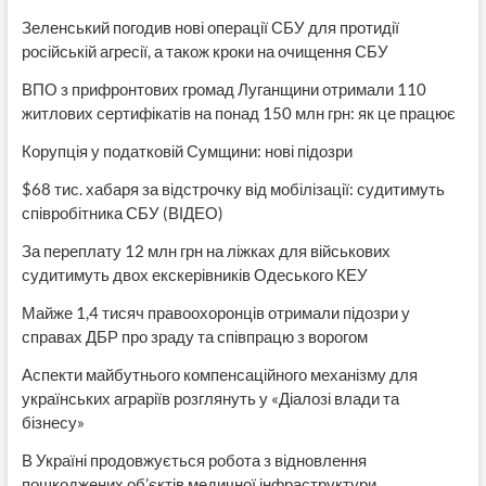
Зеленський погодив нові операції СБУ для протидії
російській агресії, а також кроки на очищення СБУ
ВПО з прифронтових громад Луганщини отримали 110
житлових сертифікатів на понад 150 млн грн: як це працює
Корупція у податковій Сумщини: нові підозри
$68 тис. хабаря за відстрочку від мобілізації: судитимуть
співробітника СБУ (ВІДЕО)
За переплату 12 млн грн на ліжках для військових
судитимуть двох екскерівників Одеського КЕУ
Майже 1,4 тисяч правоохоронців отримали підозри у
справах ДБР про зраду та співпрацю з ворогом
Аспекти майбутнього компенсаційного механізму для
українських аграріїв розглянуть у «Діалозі влади та
бізнесу»
В Україні продовжується робота з відновлення
пошкоджених об’єктів медичної інфраструктури