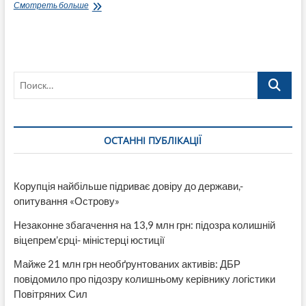
Секретарь
Смотреть больше
Северодонецкого
горсовета
16
ноября
созывает
Поиск…
сессию
во
дворце
культуры,
что
ОСТАННІ ПУБЛІКАЦІЇ
нарушает
регламент
Корупція найбільше підриває довіру до держави,-
опитування «Острову»
Незаконне збагачення на 13,9 млн грн: підозра колишній
віцепрем’єрці- міністерці юстиції
Майже 21 млн грн необґрунтованих активів: ДБР
повідомило про підозру колишньому керівнику логістики
Повітряних Сил