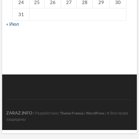
24
25
26
27
28
29
30
31
« Июл
fake breitling
ZARAZ.INFO
| Разработано:
Theme Freesia
|
WordPress
| © Все права
защищены