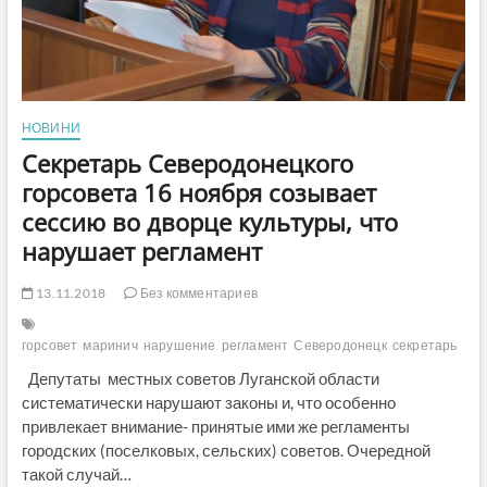
НОВИНИ
Секретарь Северодонецкого
горсовета 16 ноября созывает
сессию во дворце культуры, что
нарушает регламент
13.11.2018
Без комментариев
горсовет
маринич
нарушение
регламент
Северодонецк
секретарь
Депутаты местных советов Луганской области
систематически нарушают законы и, что особенно
привлекает внимание- принятые ими же регламенты
городских (поселковых, сельских) советов. Очередной
такой случай…