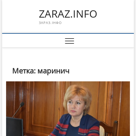
Перейти
ZARAZ.INFO
к
содержимому
ЗАРАЗ.ІНФО
Метка:
маринич