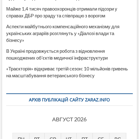
Майже 1,4 тисяч правоохоронців отримали підозри у
справах ДБР про зраду та співпрацю з ворогом
Аспекти майбутнього компенсаційного механізму для
українських аграріїв розглянуть у «Діалозі влади та
бізнесу»
В Україні продовжується робота з відновлення
пошкоджених об’єктів медичної інфраструктури
«Траєкторія» відкриває третій сезон: 10 мільйонів гривень
на масштабування ветеранського бізнесу
АРХІВ ПУБЛІКАЦІЙ САЙТУ ZARAZ.INFO
АВГУСТ 2026
ПН
ВТ
СР
ЧТ
ПТ
СБ
ВС