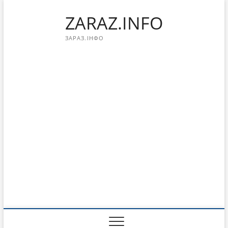
Перейти
ZARAZ.INFO
к
содержимому
ЗАРАЗ.ІНФО