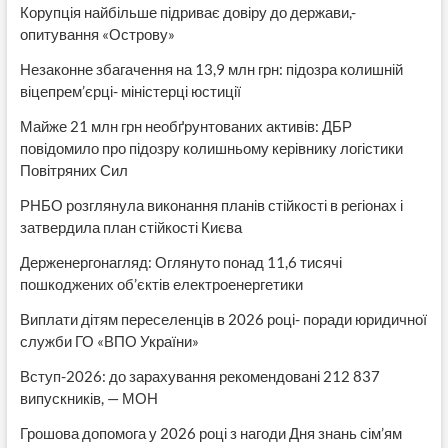
Корупція найбільше підриває довіру до держави,-
опитування «Острову»
Незаконне збагачення на 13,9 млн грн: підозра колишній
віцепрем’єрці- міністерці юстиції
Майже 21 млн грн необґрунтованих активів: ДБР
повідомило про підозру колишньому керівнику логістики
Повітряних Сил
РНБО розглянула виконання планів стійкості в регіонах і
затвердила план стійкості Києва
Держенергонагляд: Оглянуто понад 11,6 тисячі
пошкоджених об’єктів електроенергетики
Виплати дітям переселенців в 2026 році- поради юридичної
служби ГО «ВПО України»
Вступ-2026: до зарахування рекомендовані 212 837
випускників, — МОН
Грошова допомога у 2026 році з нагоди Дня знань сім’ям