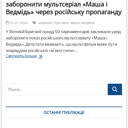
заборонити мультсеріал «Маша і
Ведмідь» через російську пропаганду
05.07.2026
анімація
британія
маша і ведмідь
У Великій Британії понад 50 парламентарів закликали уряд
заборонити показ російського мультсеріалу «Маша і
Ведмідь». Депутати вважають, що мультфільм може бути
знаряддям російської «м’якої сили»…
У
Смотреть больше
Британії
депутати
закликають
заборонити
мультсеріал
Поиск…
«Маша
і
Ведмідь»
через
російську
ОСТАННІ ПУБЛІКАЦІЇ
пропаганду