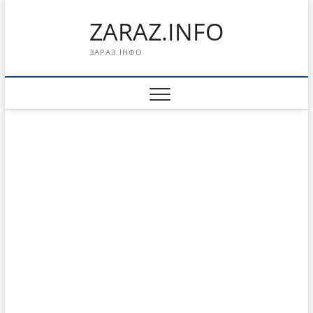
Перейти
ZARAZ.INFO
к
содержимому
ЗАРАЗ.ІНФО