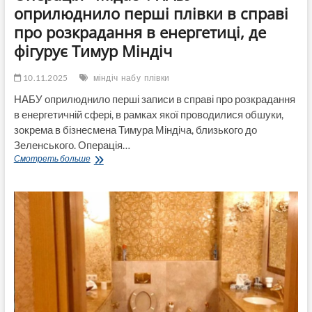
оприлюднило перші плівки в справі
про розкрадання в енергетиці, де
фігурує Тимур Міндіч
10.11.2025
міндіч
набу
плівки
НАБУ оприлюднило перші записи в справі про розкрадання
в енергетичній сфері, в рамках якої проводилися обшуки,
зокрема в бізнесмена Тимура Міндіча, близького до
Зеленського. Операція…
Операція
Смотреть больше
«Мідас»:
НАБУ
оприлюднило
перші
плівки
в
справі
про
розкрадання
в
енергетиці,
де