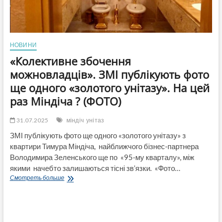
фігурує
Тимур
Міндіч
НОВИНИ
«Колективне збочення
можновладців». ЗМІ публікують фото
ще одного «золотого унітазу». На цей
раз Міндіча ? (ФОТО)
31.07.2025
міндіч
унітаз
ЗМІ публікують фото ще одного «золотого унітазу» з
квартири Тимура Міндіча, найближчого бізнес-партнера
Володимира Зеленського ще по «95-му кварталу», між
якими начебто залишаються тісні зв’язки. «Фото…
«Колективне
Смотреть больше
збочення
можновладців».
ЗМІ
публікують
фото