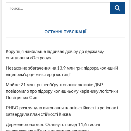
Поиск…
ще
одного
«золотого
унітазу».
На
ОСТАННІ ПУБЛІКАЦІЇ
цей
раз
Міндіча
?
Корупція найбільше підриває довіру до держави,-
(ФОТО)
опитування «Острову»
Незаконне збагачення на 13,9 млн грн: підозра колишній
віцепрем’єрці- міністерці юстиції
Майже 21 млн грн необґрунтованих активів: ДБР
повідомило про підозру колишньому керівнику логістики
Повітряних Сил
РНБО розглянула виконання планів стійкості в регіонах і
затвердила план стійкості Києва
Держенергонагляд: Оглянуто понад 11,6 тисячі
пошкоджених об’єктів електроенергетики