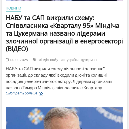
НОВИНИ
НАБУ та САП викрили схему:
Співвласника «Кварталу 95» Міндіча
та Цукермана названо лідерами
злочинної організації в енергосекторі
(ВІДЕО)
14.11.2025
міндіч
набу
сап
україна
цукерман
НАБУ та САП викрили схему діяльності злочинної
організації, до складу якої входили діючі та колишні
посадовці енергетичного сектору. Лідерами організації
названо Тимура Міндіча, співвласника «Кварталу…
НАБУ
Смотреть больше
та
САП
викрили
схему:
Співвласника
«Кварталу