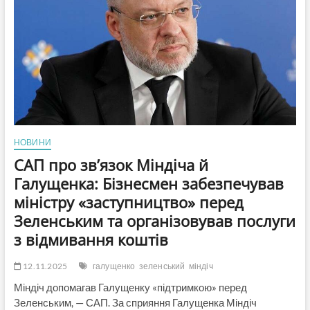
95»
Міндіча
та
Цукермана
названо
лідерами
злочинної
організації
в
енергосекторі
(ВІДЕО)
НОВИНИ
САП про зв’язок Міндіча й
Галущенка: Бізнесмен забезпечував
міністру «заступництво» перед
Зеленським та організовував послуги
з відмивання коштів
12.11.2025
галущенко
зеленський
міндіч
Міндіч допомагав Галущенку «підтримкою» перед
Зеленським, — САП. За сприяння Галущенка Міндіч