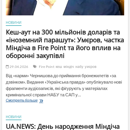
НОВИНИ
Кеш-аут на 300 мільйонів доларів та
«іноземний парашут»: Умєров, частка
Міндіча в Fire Point та його вплив на
оборонні закупівлі
29.04.2026
Fire Point
кеш
міндіч
набу
уиєров
Від «карми» Чернишова до приймання бронежилетів «за
дзвінком». Видання «Українська правда» опублікувало нові
фрагменти аудіозаписів, які фігурують у матеріалах
кримінальної справи НАБУ та САП у…
Кеш-
Смотреть больше
аут
на
300
НОВИНИ
мільйонів
UA.NEWS: День народження Міндіча
доларів