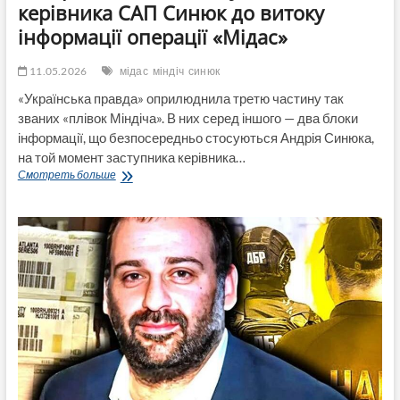
керівника САП Синюк до витоку
інформації операції «Мідас»
11.05.2026
мідас
міндіч
синюк
«Українська правда» оприлюднила третю частину так
званих «плівок Міндіча». В них серед іншого — два блоки
інформації, що безпосередньо стосуються Андрія Синюка,
на той момент заступника керівника…
Чи
Смотреть больше
причетний
ексзаступник
керівника
САП
Синюк
до
витоку
інформації
операції
«Мідас»