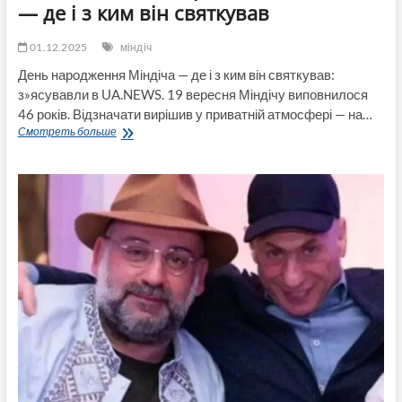
та
— де і з ким він святкував
«іноземний
парашут»:
01.12.2025
міндіч
Умєров,
частка
День народження Міндіча — де і з ким він святкував:
Міндіча
з»ясувавли в UA.NEWS. 19 вересня Міндічу виповнилося
в
46 років. Відзначати вирішив у приватній атмосфері — на…
Fire
UA.NEWS:
Смотреть больше
Point
День
та
народження
його
Міндіча
вплив
—
на
де
оборонні
і
закупівлі
з
ким
він
святкував