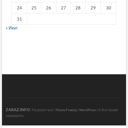
24
25
26
27
28
29
30
31
« Июл
fake breitling
ZARAZ.INFO
| Разработано:
Theme Freesia
|
WordPress
| © Все права
защищены