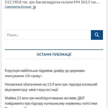
512 190,8 тис. грн. Касові видатки склали 494 363,5 тис.…
Звіт
Смотреть больше
про
виконання
Лисичанського
міського
бюджету
Поиск…
станом
на
02.08.2018
року
ОСТАННІ ПУБЛІКАЦІЇ
Корупція найбільше підриває довіру до держави,-
опитування «Острову»
Незаконне збагачення на 13,9 млн грн: підозра колишній
віцепрем’єрці- міністерці юстиції
Майже 21 млн грн необґрунтованих активів: ДБР
повідомило про підозру колишньому керівнику логістики