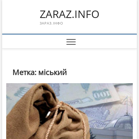
Перейти
ZARAZ.INFO
к
содержимому
ЗАРАЗ.ІНФО
Метка:
міський