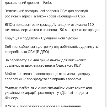
доставлений дроном — Forbs
Зеленський погодив нові операції СБУ для протидії
російській агресії, а також кроки на очищення СБУ
ВПО з прифронтових громад Луганщини отримали 110
житлових сертифікатів на понад 150 млн грн: як це працює
Корупція у податковій Сумщини: нові підозри
$68 тис. хабаря за відстрочку від мобілізації: судитимуть
співробітника СБУ (ВІДЕО)
За переплату 12 млн грн на ліжках для військових
судитимуть двох екскерівників Одеського КЕУ
Майже 1,4 тисяч правоохоронців отримали підозри у
справах ДБР про зраду та співпрацю з ворогом
Аспекти майбутнього компенсаційного механізму для
українських аграріїв розглянуть у «Діалозі влади та
бізнесу»
В Україні продовжується робота з відновлення