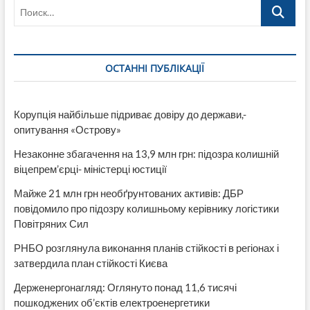
Поиск…
під
загрозою
через
масштабні
бої
ОСТАННІ ПУБЛІКАЦІЇ
між
картелем
CJNG
та
Корупція найбільше підриває довіру до держави,-
урядовими
опитування «Острову»
силами
Незаконне збагачення на 13,9 млн грн: підозра колишній
віцепрем’єрці- міністерці юстиції
Майже 21 млн грн необґрунтованих активів: ДБР
повідомило про підозру колишньому керівнику логістики
Повітряних Сил
РНБО розглянула виконання планів стійкості в регіонах і
затвердила план стійкості Києва
Держенергонагляд: Оглянуто понад 11,6 тисячі
пошкоджених об’єктів електроенергетики