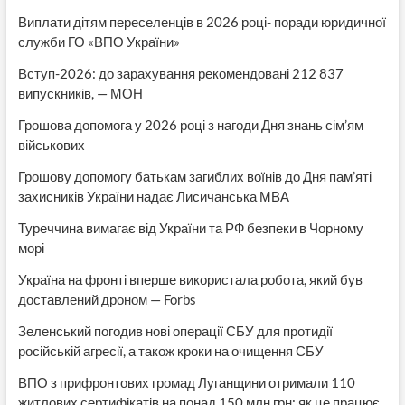
Виплати дітям переселенців в 2026 році- поради юридичної
служби ГО «ВПО України»
Вступ-2026: до зарахування рекомендовані 212 837
випускників, — МОН
Грошова допомога у 2026 році з нагоди Дня знань сім’ям
військових
Грошову допомогу батькам загиблих воїнів до Дня пам’яті
захисників України надає Лисичанська МВА
Туреччина вимагає від України та РФ безпеки в Чорному
морі
Україна на фронті вперше використала робота, який був
доставлений дроном — Forbs
Зеленський погодив нові операції СБУ для протидії
російській агресії, а також кроки на очищення СБУ
ВПО з прифронтових громад Луганщини отримали 110
житлових сертифікатів на понад 150 млн грн: як це працює