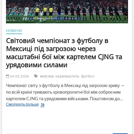
НОВИНИ
Світовий чемпіонат з футболу в
Мексиці під загрозою через
масштабні бої між картелем CJNG та
урядовими силами
24.02.2026
мексика
наркокартель
футбол
Чемпіонат світу з футболу в Мексиці під загрозою зриву —
по всій країні тривають кровопролитні бої між озброєним
картелем CJNG та урядовими військами. Поштовхом до…
Світовий
Смотреть больше
чемпіонат
з
футболу
в
Мексиці