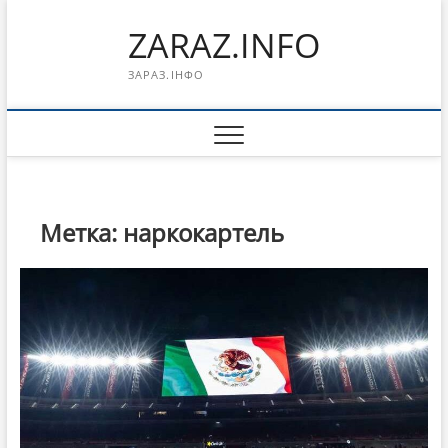
Перейти
ZARAZ.INFO
к
содержимому
ЗАРАЗ.ІНФО
Метка:
наркокартель