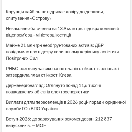
Корупція найбільше підриває довіру до держави,-
опитування «Острову»
Незаконне збагачення на 13,9 млн грн: підозра колишній
віцепрем’єрці- міністерці юстиції
Майже 21 млн грн необґрунтованих активів: ДБР
повідомило про підозру колишньому керівнику логістики
Повітряних Сил
РНБО розглянула виконання планів стійкості в регіонах і
затвердила план стійкості Києва
Держенергонагляд: Оглянуто понад 11,6 тисячі
пошкоджених об’єктів електроенергетики
Виплати дітям переселенців в 2026 році- поради юридичної
служби ГО «ВПО України»
Вступ-2026: до зарахування рекомендовані 212 837
випускників, — МОН