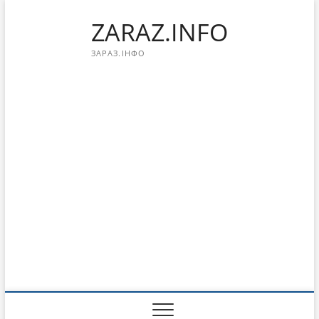
Перейти
ZARAZ.INFO
к
содержимому
ЗАРАЗ.ІНФО