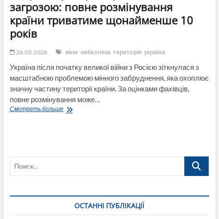
загрозою: повне розмінування
країни триватиме щонайменше 10
років
26.05.2026
міни
небезпека
територія
україна
Україна після початку великої війни з Росією зіткнулася з
масштабною проблемою мінного забруднення, яка охоплює
значну частину території країни. За оцінками фахівців,
повне розмінування може…
Чверть
Смотреть больше
території
України
під
загрозою:
повне
Поиск…
розмінування
країни
триватиме
щонайменше
10
ОСТАННІ ПУБЛІКАЦІЇ
років