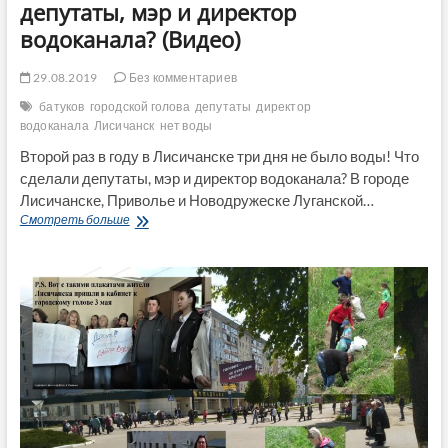
депутаты, мэр и директор
водоканала? (Видео)
29.08.2019
Без комментариев
батуков
городской голова
депутаты
директор
водоканала
Лисичанск
нет воды
Второй раз в году в Лисичанске три дня не было воды! Что
сделали депутаты, мэр и директор водоканала? В городе
Лисичанске, Приволье и Новодружеске Луганской…
Второй
Смотреть больше
раз
в
году
в
Лисичанске
три
дня
не
было
воды!
Что
сделали