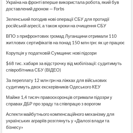
Україна на фронті вперше використала робота, який був
доставлений дроном — Forbs
Зеленський погодив нові операції СБУ для протидії
російській агресії, а також кроки на очищення СБУ
ВПО з прифронтових громад Луганщини отримали 110
житлових сертифікатів на понад 150 млн грн: як це працює
Корупція у податковій Сумщини: нові підозри
$68 тис. хабаря за відстрочку від мобілізації: судитимуть
співробітника СБУ (ВІДЕО)
За переплату 12 млн грн на ліжках для військових
судитимуть двох екскерівників Одеського КЕУ
Майже 1,4 тисяч правоохоронців отримали підозри у
справах ДБР про зраду та співпрацю з ворогом
Аспекти майбутнього компенсаційного механізму для
українських аграріїв розглянуть у «Діалозі влади та
бізнесу»