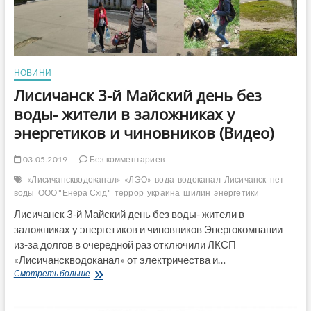
депутаты,
мэр
и
директор
водоканала?
(Видео)
НОВИНИ
Лисичанск 3-й Майский день без
воды- жители в заложниках у
энергетиков и чиновников (Видео)
03.05.2019
Без комментариев
«Лисичанскводоканал»
«ЛЭО»
вода
водоканал
Лисичанск
нет
воды
ООО "Енера Схід"
террор
украина
шилин
энергетики
Лисичанск 3-й Майский день без воды- жители в
заложниках у энергетиков и чиновников Энергокомпании
из-за долгов в очередной раз отключили ЛКСП
«Лисичанскводоканал» от электричества и…
Лисичанск
Смотреть больше
3-
й
Майский