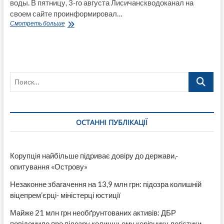
воды. В пятницу, 3-го августа Лисичанскводоканал на
своем сайте проинформировал…
Приволье,
Смотреть больше
Новодружеск,
Лисичанск
двое
суток
без
Поиск…
воды!
И
планируют
еще
обезвоживание?
ОСТАННІ ПУБЛІКАЦІЇ
Корупція найбільше підриває довіру до держави,-
опитування «Острову»
Незаконне збагачення на 13,9 млн грн: підозра колишній
віцепрем’єрці- міністерці юстиції
Майже 21 млн грн необґрунтованих активів: ДБР
повідомило про підозру колишньому керівнику логістики