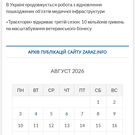
В Україні продовжується робота з відновлення
пошкоджених об’єктів медичної інфраструктури
«Траєкторія» відкриває третій сезон: 10 мільйонів гривень
на масштабування ветеранського бізнесу
АРХІВ ПУБЛІКАЦІЙ САЙТУ ZARAZ.INFO
АВГУСТ 2026
ПН
ВТ
СР
ЧТ
ПТ
СБ
ВС
1
2
3
4
5
6
7
8
9
10
11
12
13
14
15
16