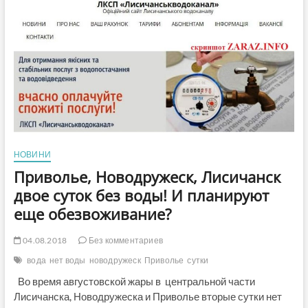
день
без
воды-
жители
в
заложниках
у
энергетиков
и
чиновников
(Видео)
НОВИНИ
Приволье, Новодружеск, Лисичанск
двое суток без воды! И планируют
еще обезвоживание?
04.08.2018
Без комментариев
вода
нет воды
новодружеск
Приволье
сутки
Во время августовской жары в центральной части
Лисичанска, Новодружеска и Приволье вторые сутки нет