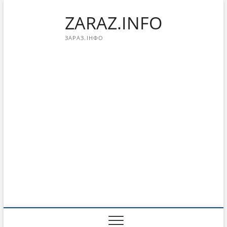
Перейти
ZARAZ.INFO
к
содержимому
ЗАРАЗ.ІНФО