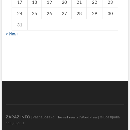
17
18
19
20
21
22
23
24
25
26
27
28
29
30
31
« Июл
fake breitling
ZARAZ.INFO
| Разработано:
Theme Freesia
|
WordPress
| © Все права
защищены