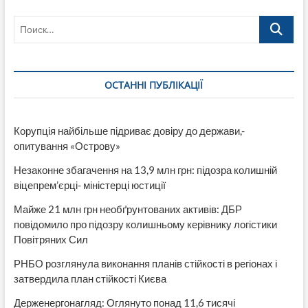
Лисичанского
Поиск…
горсовета
публиковалась
информация
об
объемах
ОСТАННІ ПУБЛІКАЦІЇ
работ
выполненных
ЖЭК,
сегодня
Корупція найбільше підриває довіру до держави,-
все
опитування «Острову»
эти
избранные-
Незаконне збагачення на 13,9 млн грн: підозра колишній
«Шведов,
Щеглаков,
віцепрем’єрці- міністерці юстиції
Шилин
Майже 21 млн грн необґрунтованих активів: ДБР
и
К»
повідомило про підозру колишньому керівнику логістики
не
Повітряних Сил
считают
нужным
РНБО розглянула виконання планів стійкості в регіонах і
информировать
затвердила план стійкості Києва
громаду
Держенергонагляд: Оглянуто понад 11,6 тисячі