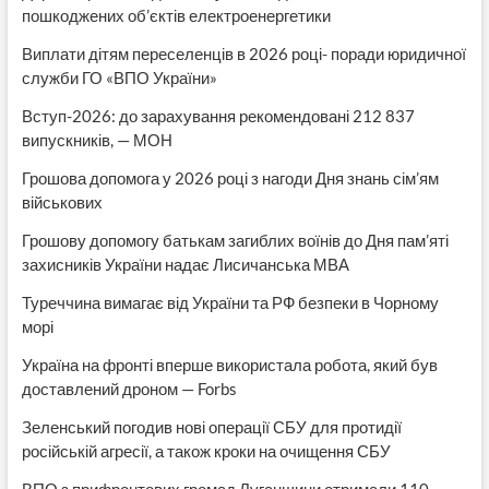
пошкоджених об’єктів електроенергетики
Виплати дітям переселенців в 2026 році- поради юридичної
служби ГО «ВПО України»
Вступ-2026: до зарахування рекомендовані 212 837
випускників, — МОН
Грошова допомога у 2026 році з нагоди Дня знань сім’ям
військових
Грошову допомогу батькам загиблих воїнів до Дня пам’яті
захисників України надає Лисичанська МВА
Туреччина вимагає від України та РФ безпеки в Чорному
морі
Україна на фронті вперше використала робота, який був
доставлений дроном — Forbs
Зеленський погодив нові операції СБУ для протидії
російській агресії, а також кроки на очищення СБУ
ВПО з прифронтових громад Луганщини отримали 110