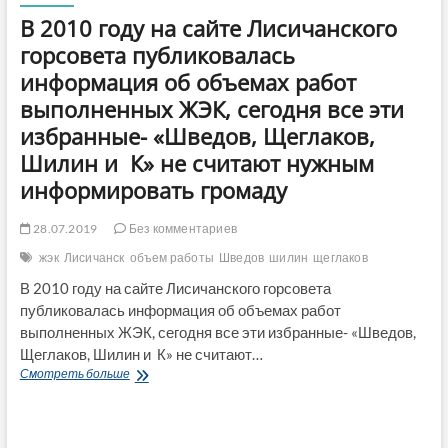
В 2010 году на сайте Лисичанского
горсовета публиковалась
информация об объемах работ
выполненных ЖЭК, сегодня все эти
избранные- «Шведов, Щеглаков,
Шилин и К» не считают нужным
информировать громаду
28.07.2019
Без комментариев
жэк
Лисичанск
объем работы
Шведов
шилин
щеглаков
В 2010 году на сайте Лисичанского горсовета
публиковалась информация об объемах работ
выполненных ЖЭК, сегодня все эти избранные- «Шведов,
Щеглаков, Шилин и К» не считают…
В
Смотреть больше
2010
году
на
сайте