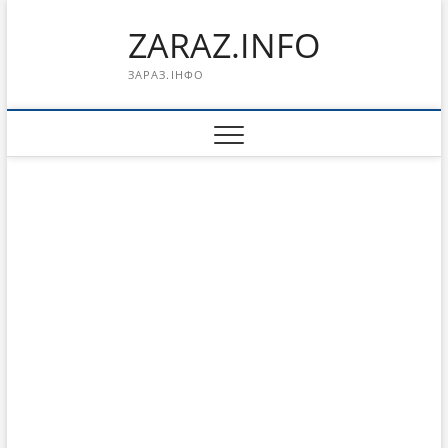
Перейти
ZARAZ.INFO
к
содержимому
ЗАРАЗ.ІНФО