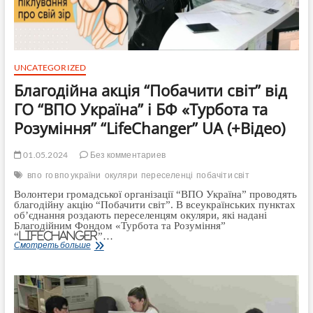
UNCATEGORIZED
Благодійна акція “Побачити світ” від
ГО “ВПО Україна” і БФ «Турбота та
Розуміння” “LifeChanger” UA (+Відео)
01.05.2024
Без комментариев
впо
го впо україни
окуляри
переселенці
побачіти світ
Волонтери громадської організації “ВПО Україна” проводять
благодійну акцію “Побачити світ”. В всеукраїнських пунктах
об’єднання роздають переселенцям окуляри, які надані
Благодійним Фондом «Турбота та Розуміння”
“LifeChanger”…
Благодійна
Смотреть больше
акція
“Побачити
світ”
від
ГО
“ВПО
Україна”
і