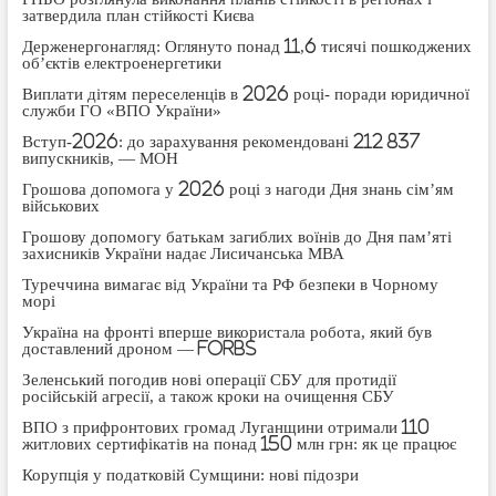
затвердила план стійкості Києва
Держенергонагляд: Оглянуто понад 11,6 тисячі пошкоджених
об’єктів електроенергетики
Виплати дітям переселенців в 2026 році- поради юридичної
служби ГО «ВПО України»
Вступ-2026: до зарахування рекомендовані 212 837
випускників, — МОН
Грошова допомога у 2026 році з нагоди Дня знань сім’ям
військових
Грошову допомогу батькам загиблих воїнів до Дня пам’яті
захисників України надає Лисичанська МВА
Туреччина вимагає від України та РФ безпеки в Чорному
морі
Україна на фронті вперше використала робота, який був
доставлений дроном — Forbs
Зеленський погодив нові операції СБУ для протидії
російській агресії, а також кроки на очищення СБУ
ВПО з прифронтових громад Луганщини отримали 110
житлових сертифікатів на понад 150 млн грн: як це працює
Корупція у податковій Сумщини: нові підозри