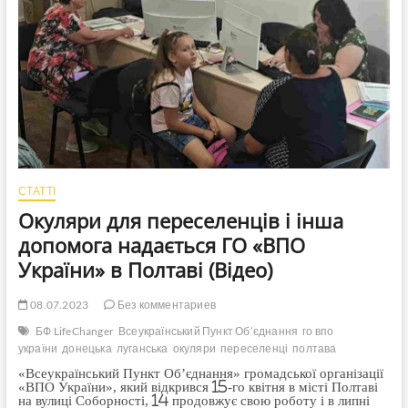
БФ
«Турбота
та
Розуміння”
“LifeChanger”
UA
(+Відео)
СТАТТІ
Окуляри для переселенців і інша
допомога надається ГО «ВПО
України» в Полтаві (Відео)
08.07.2023
Без комментариев
БФ LifeChanger
Всеукраїнський Пункт Об’єднання
го впо
україни
донецька
луганська
окуляри
переселенці
полтава
«Всеукраїнський Пункт Об’єднання» громадської організації
«ВПО України», який відкрився 15-го квітня в місті Полтаві
на вулиці Соборності, 14 продовжує свою роботу і в липні