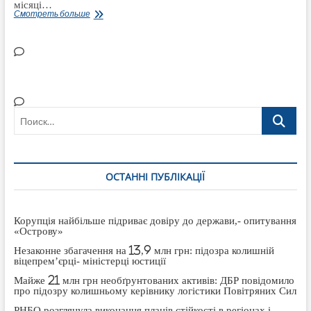
місяці…
Окуляри
Смотреть больше
для
переселенців
і
інша
допомога
надається
ГО
«ВПО
України»
в
Полтаві
Поиск…
(Відео)
ОСТАННІ ПУБЛІКАЦІЇ
Корупція найбільше підриває довіру до держави,- опитування
«Острову»
Незаконне збагачення на 13,9 млн грн: підозра колишній
віцепрем’єрці- міністерці юстиції
Майже 21 млн грн необґрунтованих активів: ДБР повідомило
про підозру колишньому керівнику логістики Повітряних Сил
РНБО розглянула виконання планів стійкості в регіонах і