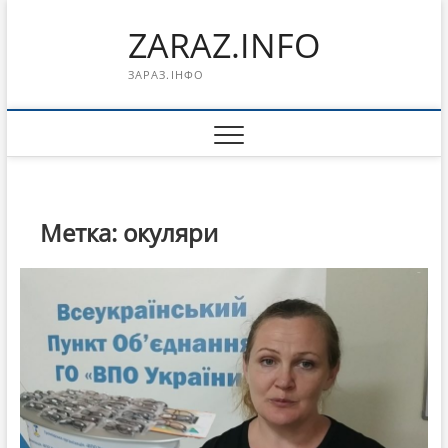
Перейти
ZARAZ.INFO
к
содержимому
ЗАРАЗ.ІНФО
Метка:
окуляри