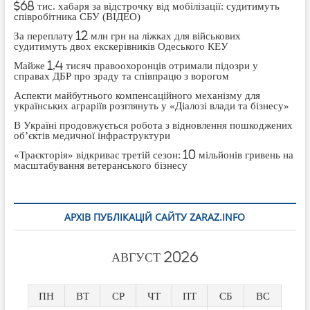
$68 тис. хабаря за відстрочку від мобілізації: судитимуть
співробітника СБУ (ВІДЕО)
За переплату 12 млн грн на ліжках для військових
судитимуть двох екскерівників Одеського КЕУ
Майже 1,4 тисяч правоохоронців отримали підозри у
справах ДБР про зраду та співпрацю з ворогом
Аспекти майбутнього компенсаційного механізму для
українських аграріїв розглянуть у «Діалозі влади та бізнесу»
В Україні продовжується робота з відновлення пошкоджених
об’єктів медичної інфраструктури
«Траєкторія» відкриває третій сезон: 10 мільйонів гривень на
масштабування ветеранського бізнесу
АРХІВ ПУБЛІКАЦІЙ САЙТУ ZARAZ.INFO
АВГУСТ 2026
ПН
ВТ
СР
ЧТ
ПТ
СБ
ВС