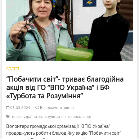
“в
звичайному
режимі”
і
продовжує
благодійну
акцію
“Побачити
світ”
СТАТТІ
“Побачити світ”- триває благодійна
акція від ГО “ВПО Україна” і БФ
«Турбота та Розуміння”
08.05.2024
Без комментариев
го впо україни
зір
окуляри
очі
переселенці
Волонтери громадської організації “ВПО Україна”
продовжують робити благодійну акцію “Побачити світ”