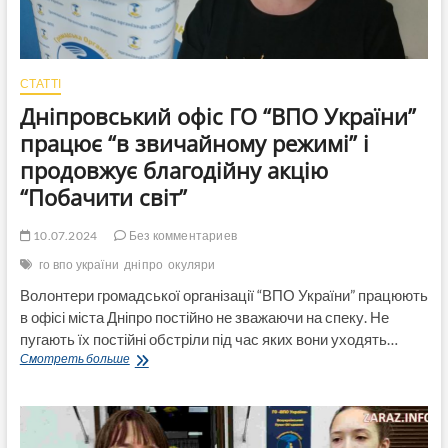
СТАТТІ
Дніпровський офіс ГО “ВПО України”
працює “в звичайному режимі” і
продовжує благодійну акцію
“Побачити світ”
10.07.2024
Без комментариев
го впо україни
дніпро
окуляри
Волонтери громадської організації “ВПО України” працюють
в офісі міста Дніпро постійно не зважаючи на спеку. Не
пугають їх постійні обстріли під час яких вони уходять…
Дніпровський
Смотреть больше
офіс
ГО
“ВПО
України”
працює