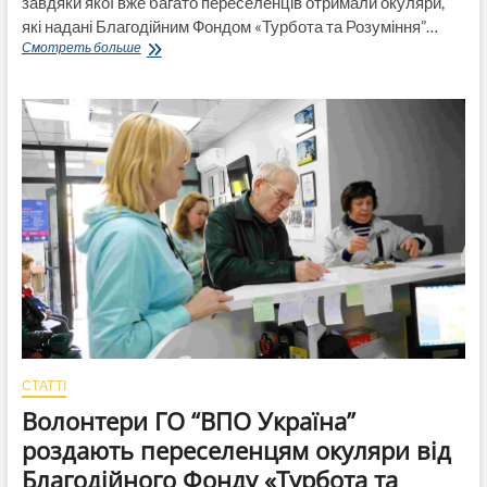
завдяки якої вже багато переселенців отримали окуляри,
які надані Благодійним Фондом «Турбота та Розуміння”…
“Побачити
Смотреть больше
світ”-
триває
благодійна
акція
від
ГО
“ВПО
Україна”
і
БФ
«Турбота
та
Розуміння”
СТАТТІ
Волонтери ГО “ВПО Україна”
роздають переселенцям окуляри від
Благодійного Фонду «Турбота та