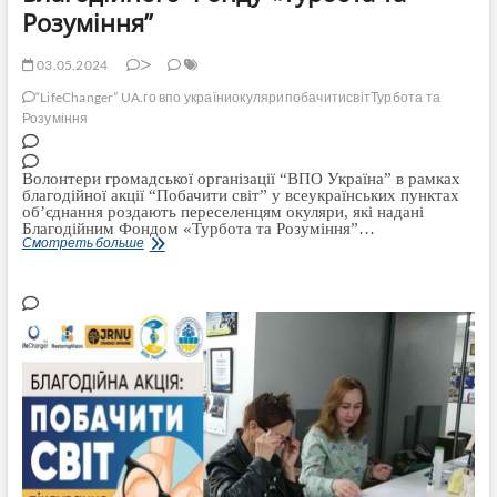
Розуміння”
03.05.2024
>
“LifeChanger” UA.
го впо україни
окуляри
побачитисвіт
Турбота та
Розуміння
Волонтери громадської організації “ВПО Україна” в рамках
благодійної акції “Побачити світ” у всеукраїнських пунктах
об’єднання роздають переселенцям окуляри, які надані
Благодійним Фондом «Турбота та Розуміння”…
Волонтери
Смотреть больше
ГО
“ВПО
Україна”
роздають
переселенцям
окуляри
від
Благодійного
Фонду
«Турбота
та
Розуміння”