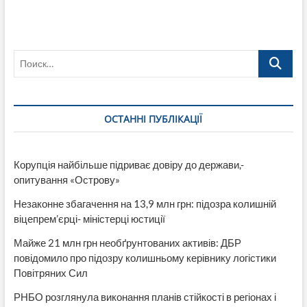
региональный
турнир
по
дрэг-
Поиск…
рейсингу
прошел
в
Лисичанске
ОСТАННІ ПУБЛІКАЦІЇ
Корупція найбільше підриває довіру до держави,-
опитування «Острову»
Незаконне збагачення на 13,9 млн грн: підозра колишній
віцепрем’єрці- міністерці юстиції
Майже 21 млн грн необґрунтованих активів: ДБР
повідомило про підозру колишньому керівнику логістики
Повітряних Сил
РНБО розглянула виконання планів стійкості в регіонах і