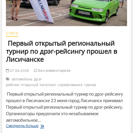
СТАТТІ
Первый открытый региональный
турнир по дрэг-рейсингу прошел в
Лисичанске
27.06.2018
Без комментариев
автомобиль
дрэг-
рейсинг
открытый
патронат
соревнования
турнир
Первый открытый региональный турнир по дрэг-рейсингу
прошел в Лисичанске 23 июня город Лисичанск принимал
Первый открытый региональный турнир по дрэг-рейсингу.
Организаторы приурочили это незабываемое
автомобильное…
Первый
Смотреть больше
открытый