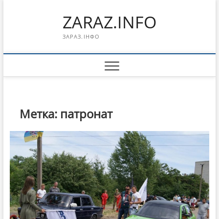
Перейти
ZARAZ.INFO
к
содержимому
ЗАРАЗ.ІНФО
Метка:
патронат