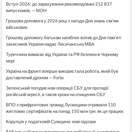
Вступ-2026: до зарахування рекомендовані 212 837
випускників, — МОН
Грошова допомога у 2026 році з нагоди Дня знань сім’ям
військових
Грошову допомогу батькам загиблих воїнів до Дня пам’яті
захисників України надає Лисичанська МВА
Туреччина вимагає від України та РФ безпеки в Чорному
морі
Україна на фронті вперше використала робота, який був
доставлений дроном — Forbs
Зеленський погодив нові операції СБУ для протидії
російській агресії, а також кроки на очищення СБУ
ВПО з прифронтових громад Луганщини отримали 110
житлових сертифікатів на понад 150 млн грн: як це працює
Корупція у податковій Сумщини: нові підозри
$68 тис. хабаря за відстрочку від мобілізації: судитимуть