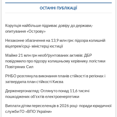
фамилию
ОСТАННІ ПУБЛІКАЦІЇ
и
фото
его
не
Корупція найбільше підриває довіру до держави,-
опубликовало
опитування «Острову»
Незаконне збагачення на 13,9 млн грн: підозра колишній
віцепрем’єрці- міністерці юстиції
Майже 21 млн грн необґрунтованих активів: ДБР
повідомило про підозру колишньому керівнику логістики
Повітряних Сил
РНБО розглянула виконання планів стійкості в регіонах і
затвердила план стійкості Києва
Держенергонагляд: Оглянуто понад 11,6 тисячі
пошкоджених об’єктів електроенергетики
Виплати дітям переселенців в 2026 році- поради юридичної
служби ГО «ВПО України»