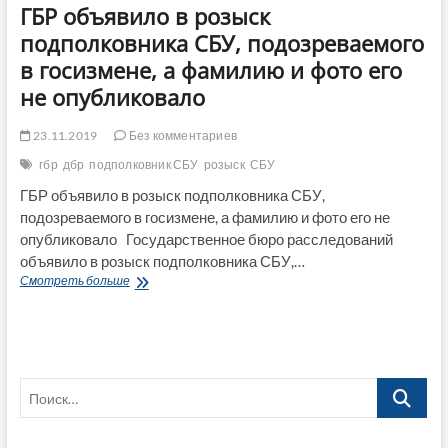
ГБР объявило в розыск
подполковника СБУ, подозреваемого
в госизмене, а фамилию и фото его
не опубликовало
23.11.2019
Без комментариев
гбр
дбр
подполковник СБУ
розыск
СБУ
ГБР объявило в розыск подполковника СБУ,
подозреваемого в госизмене, а фамилию и фото его не
опубликовало Государственное бюро расследований
объявило в розыск подполковника СБУ,…
ГБР
Смотреть больше
объявило
в
розыск
подполковника
СБУ,
Поиск…
подозреваемого
в
госизмене,
а