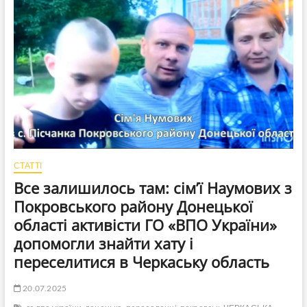
майже
в
оточенні,
Костянтинівка
—
у
напівоточенні
СТАТТІ
Все залишилось там: сім’ї Наумових з
Покровського району Донецької
області активісти ГО «ВПО України»
допомогли знайти хату і
переселитися в Черкаську область
20.07.2025