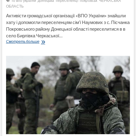
го впо україни
донецька
переселенці
покровськ
ЧЕРКАСЬКА
ОБЛАСТЬ
Активісти громадської організації «ВПО України» знайшли
хату і допомогли переселенцям сім’ї Наумових з с. Пісчанка
Покровського району Донецької області переселитися в в
село Бирлівка Черкаської…
Все
Смотреть больше
залишилось
там:
сім’ї
Наумових
з
Покровського
району
Донецької
області
активісти
ГО
«ВПО
України»
допомогли
знайти
хату
і