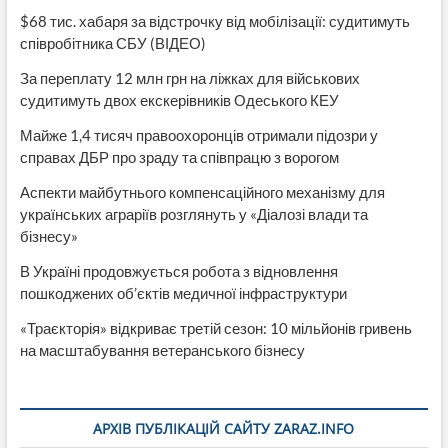
$68 тис. хабаря за відстрочку від мобілізації: судитимуть
співробітника СБУ (ВІДЕО)
За переплату 12 млн грн на ліжках для військових
судитимуть двох екскерівників Одеського КЕУ
Майже 1,4 тисяч правоохоронців отримали підозри у
справах ДБР про зраду та співпрацю з ворогом
Аспекти майбутнього компенсаційного механізму для
українських аграріїв розглянуть у «Діалозі влади та
бізнесу»
В Україні продовжується робота з відновлення
пошкоджених об’єктів медичної інфраструктури
«Траєкторія» відкриває третій сезон: 10 мільйонів гривень
на масштабування ветеранського бізнесу
АРХІВ ПУБЛІКАЦІЙ САЙТУ ZARAZ.INFO