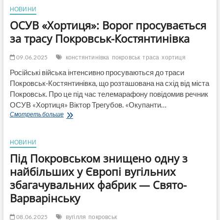
переселитися
НОВИНИ
в
ОСУВ «Хортиця»: Ворог просувається
Черкаську
область
за трасу Покровськ-Костянтинівка
09.06.2025
констянтинівка
покровськ
траса
хортиця
Російські війська інтенсивно просуваються до траси
Покровськ-Костянтинівка, що розташована на схід від міста
Покровськ. Про це під час телемарафону повідомив речник
ОСУВ «Хортиця» Віктор Трегубов. «Окупанти…
ОСУВ
Смотреть больше
«Хортиця»:
Ворог
просувається
НОВИНИ
за
Під Покровськом знищено одну з
трасу
Покровськ-
найбільших у Європі вугільних
Костянтинівка
збагачувальних фабрик — Свято-
Варварінську
08.06.2025
вугілля
покровськ