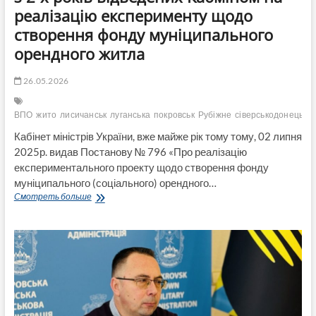
реалізацію експерименту щодо
створення фонду муніципального
орендного житла
26.05.2026
ВПО
жито
лисичанськ
луганська
покровськ
Рубіжне
сіверськодонецьк
Кабінет міністрів України, вже майже рік тому тому, 02 липня
2025р. видав Постанову № 796 «Про реалізацію
експериментального проекту щодо створення фонду
муніципального (соціального) орендного…
Де
Смотреть больше
житло
для
ВПО?
Рік
майже
минув
з
2-
х