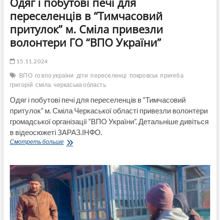
Одяг і побутові печі для
переселенців в “Тимчасовий
притулок” м. Сміла привезли
волонтери ГО “ВПО України”
15.11.2024
ВПО
го впо україни
діти
переселенці
покровськ
пригеба
григорій
сміла
черкаська область
Одяг і побутові печі для переселенців в “Тимчасовий
притулок” м. Сміла Черкаської області привезли волонтери
громадської організації “ВПО України”. Детальніше дивіться
в відеосюжеті ЗАРАЗ.ІНФО.
Одяг
Смотреть больше
і
побутові
печі
для
переселенців
в
“Тимчасовий
притулок”