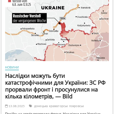
Покровська
МВА
НОВИНИ
Наслідки можуть бути
катастрофічними для України: ЗС РФ
прорвали фронт і просунулися на
кілька кілометрів, — Bild
13.08.2025
донецька
краматорськ
покровськ
Російська армія прорвала фронт. Наслідки для України