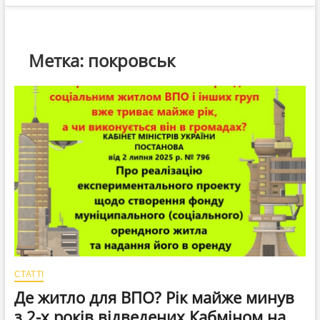
Метка:
покровськ
СТАТТІ
Де житло для ВПО? Рік майже минув
з 2-х років відведених Кабміном на