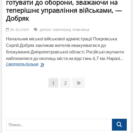
готувати до оборони, зважаючи на
теперішнє управління військами, —
Добряк
30.10.2024
дніпро
павлоград
покровськ
Начальник міської військової адміністрації Покровська
Сергій Добряк закликав жителів евакуюватися до
блокування Дніпропетровської області. Російські окупанти
наблизилися до околиць міста на відстань 6,7 км. Наразі…
Дніпро
Смотреть больше
та
Павлоград
Пагинация
вже
Страница
Страница
След.
1
2
зараз
страница
записей
слід
готувати
до
оборони,
зважаючи
на
Поиск…
теперішнє
управління