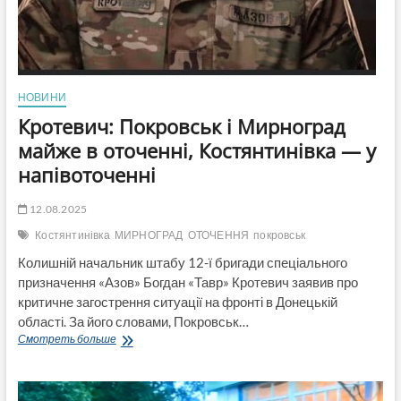
НОВИНИ
Кротевич: Покровськ і Мирноград
майже в оточенні, Костянтинівка — у
напівоточенні
12.08.2025
Костянтинівка
МИРНОГРАД
ОТОЧЕННЯ
покровськ
Колишній начальник штабу 12-ї бригади спеціального
призначення «Азов» Богдан «Тавр» Кротевич заявив про
критичне загострення ситуації на фронті в Донецькій
області. За його словами, Покровськ…
Кротевич:
Смотреть больше
Покровськ
і
Мирноград