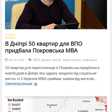
років
відведених
Кабміном
на
реалізацію
експерименту
щодо
створення
СТАТТІ
фонду
В Дніпрі 50 квартир для ВПО
муніципального
орендного
придбала Покровська МВА
житла
28.03.2026
ВПО
дніпро
житло
переселенці
покровськ
50 квартир для переселенців із Покровська придбали в
новобудові в Дніпрі, яку одразу зводили під соціальне
житло. Із 2 березня МВА приймає заявки від жителів…
В
Смотреть больше
Дніпрі
50
квартир
для
ВПО
придбала