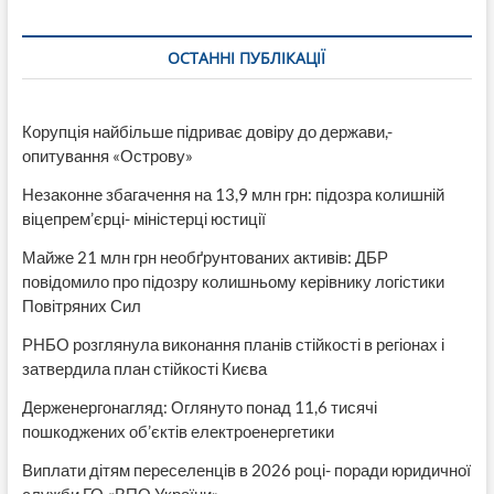
військами,
—
Добряк
ОСТАННІ ПУБЛІКАЦІЇ
Корупція найбільше підриває довіру до держави,-
опитування «Острову»
Незаконне збагачення на 13,9 млн грн: підозра колишній
віцепрем’єрці- міністерці юстиції
Майже 21 млн грн необґрунтованих активів: ДБР
повідомило про підозру колишньому керівнику логістики
Повітряних Сил
РНБО розглянула виконання планів стійкості в регіонах і
затвердила план стійкості Києва
Держенергонагляд: Оглянуто понад 11,6 тисячі
пошкоджених об’єктів електроенергетики
Виплати дітям переселенців в 2026 році- поради юридичної
служби ГО «ВПО України»