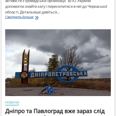
активісти з громадської організації “ВПО України”
допомогли знайти хату і переселитися в неї до Черкаської
області. Детальніше дивіться…
Багатодітній
Смотреть больше
сім’ї
з
Покровського
району
активісти
з
ГО
“ВПО
України”
допомогли
знайти
хату
і
переселитися
в
неї
до
Черкаської
НОВИНИ
області
Дніпро та Павлоград вже зараз слід