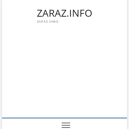
Перейти
ZARAZ.INFO
к
содержимому
ЗАРАЗ.ІНФО