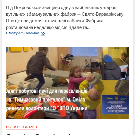
Під Покровськом знищено одну з найбільших у Європі
вугільних збагачувальних фабрик — Свято-Варварінську.
Про це повідомляють місцеві паблики. Фабрика
розташована недалеко від сіл Вдале та…
Під
Смотреть больше
Покровськом
знищено
одну
з
найбільших
у
Європі
вугільних
збагачувальних
фабрик
—
Свято-
Варварінську
UNCATEGORIZED