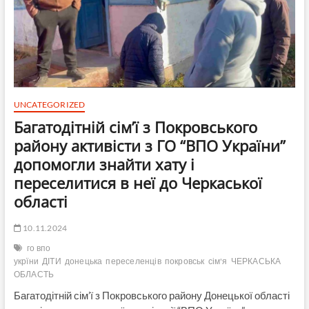
м.
Сміла
привезли
волонтери
ГО
“ВПО
України”
UNCATEGORIZED
Багатодітній сім’ї з Покровського
району активісти з ГО “ВПО України”
допомогли знайти хату і
переселитися в неї до Черкаської
області
10.11.2024
го впо
укрїни
ДІТИ
донецька
переселенців
покровськ
сім'я
ЧЕРКАСЬКА
ОБЛАСТЬ
Багатодітній сім’ї з Покровського району Донецької області