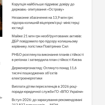
Корупція найбільше підриває довіру до
держави,- опитування «Острову»
Незаконне збагачення на 13,9 млн грн:
підозра колишній віцепрем’єрці- міністерці
юстиції
Майже 21 млн грн необґрунтованих активів:
ДБР повідомило про підозру колишньому
керівнику логістики Повітряних Сил
РНБО розглянула виконання планів стійкості
в регіонах і затвердила план стійкості Києва
я
Держенергонагляд: Оглянуто понад 11,6
тисячі пошкоджених об’єктів
електроенергетики
Виплати дітям переселенців в 2026 році-
поради юридичної служби ГО «ВПО України»
и»
Вступ-2026: до зарахування рекомендовані
212 837 випускників, — МОН