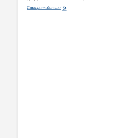
«Осінь»
Смотреть больше
Фредеріка
Шопена
в
Дендропарке
Полтави.
ВІДЕО