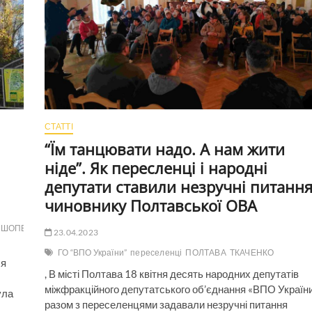
СТАТТІ
“Їм танцювати надо. А нам жити
ніде”. Як пересленці і народні
депутати ставили незручні питанн
чиновнику Полтавської ОВА
ШОПЕН
23.04.2023
ГО “ВПО України”
переселенці
ПОЛТАВА
ТКАЧЕНКО
ля
, В місті Полтава 18 квітня десять народних депутатів
міжфракційного депутатського об’єднання «ВПО Україн
ула
разом з переселенцями задавали незручні питання