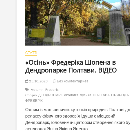
СТАТТІ
«Осінь» Фредеріка Шопена в
Дендропарке Полтави. ВІДЕО
25.10.2023
Без комментариев
Autumn
Frederic
Chopin
ДЕНДРОПАРК
екологія
музика
ПОЛТАВА
ПРИРОДА
ФРЕДЕРІК
Одним із мальовничих куточків природи в Полтаві д
релаксу фізичного здоров’я і души є місцевий
Дендропарк, головним ініціатором створення якого б
дендролог Яніна Яківна Яценко.…