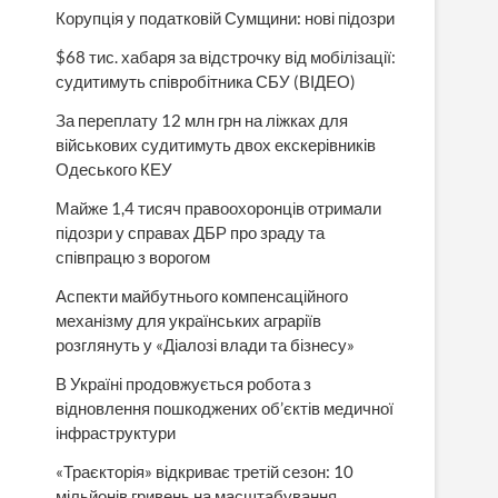
Корупція у податковій Сумщини: нові підозри
$68 тис. хабаря за відстрочку від мобілізації:
судитимуть співробітника СБУ (ВІДЕО)
За переплату 12 млн грн на ліжках для
військових судитимуть двох екскерівників
Одеського КЕУ
Майже 1,4 тисяч правоохоронців отримали
підозри у справах ДБР про зраду та
співпрацю з ворогом
Аспекти майбутнього компенсаційного
механізму для українських аграріїв
розглянуть у «Діалозі влади та бізнесу»
В Україні продовжується робота з
відновлення пошкоджених об’єктів медичної
інфраструктури
«Траєкторія» відкриває третій сезон: 10
мільйонів гривень на масштабування