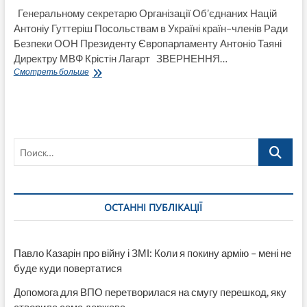
Генеральному секретарю Організації Об’єднаних Націй
Антоніу Гуттеріш Посольствам в Україні країн–членів Ради
Безпеки ООН Президенту Європарламенту Антоніо Таяні
Директру МВФ Крістін Лагарт ЗВЕРНЕННЯ…
Звернення
Смотреть больше
переселенців
до
ООН,
Ради
Безпеки
Поиск…
ООН,
Європарламенту,
МВФ
ОСТАННІ ПУБЛІКАЦІЇ
Павло Казарін про війну і ЗМІ: Коли я покину армію – мені не
буде куди повертатися
Допомога для ВПО перетворилася на смугу перешкод, яку