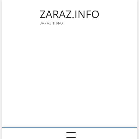
Перейти
ZARAZ.INFO
к
содержимому
ЗАРАЗ.ІНФО