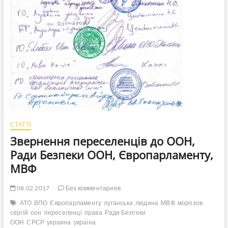
СТАТТІ
Звернення переселенців до ООН,
Ради Безпеки ООН, Європарламенту,
МВФ
08.02.2017
Без комментариев
АТО
ВПО
Європарламенту
луганська
людина
МВФ
морозов
сергій
оон
переселенці
права
Ради Безпеки
ООН
СРСР
украина
україна