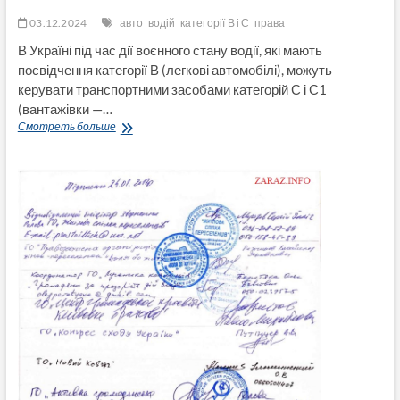
03.12.2024
авто
водій
категорії В і С
права
В Україні під час дії воєнного стану водії, які мають
посвідчення категорії В (легкові автомобілі), можуть
керувати транспортними засобами категорій С і С1
(вантажівки —…
Під
Смотреть больше
час
воєнного
стану
водії
з
категорією
В
можуть
керувати
вантажівками