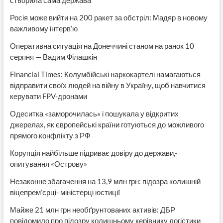
створила сама держава
Росія може вийти на 200 ракет за обстріл: Мадяр в новому
важливому інтерв’ю
Оперативна ситуація на Донеччині станом на ранок 10
серпня — Вадим Філашкін
Financial Times: Колумбійські наркокартелі намагаються
відправити своїх людей на війну в Україну, щоб навчитися
керувати FPV-дронами
Одеситка «заморочилась» і пошукала у відкритих
джерелах, як європейські країни готуються до можливого
прямого конфлікту з РФ
Корупція найбільше підриває довіру до держави,-
опитування «Острову»
Незаконне збагачення на 13,9 млн грн: підозра колишній
віцепрем’єрці- міністерці юстиції
Майже 21 млн грн необґрунтованих активів: ДБР
повідомило про підозру колишньому керівнику логістики