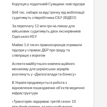
Корупція у податковій Сумщини: нові підозри
$68 тис. хабаря за відстрочку від мобілізації:
судитимуть співробітника СБУ (ВІДЕО)
За переплату 12 млн грн на ліжках для
військових судитимуть двох екскерівників
Одеського КЕУ
Майже 1,4 тисяч правоохоронців отримали
підозри у справах ДБР про зраду та
співпрацю з ворогом
Аспекти майбутнього компенсаційного
механізму для українських аграріїв
розглянуть у «Діалозі влади та бізнесу»
В Україні продовжується робота з
відновлення пошкоджених об’єктів медичної
інфраструктури
«Траєкторія» відкриває третій сезон: 10
мільйонів гривень на масштабування