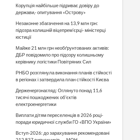
Корупція найбільше підриває довіру до
держави,- опитування «Острову»
Незаконне збагачення на 13,9 млн грн:
підозра колишній віцепрем’єрці- міністерці
юстиції
Майже 21 млн грн необґрунтованих активів:
ДБР повідомило про підозру колишньому
керівнику логістики Повітряних Сил
РНБО розглянула виконання планів стійкості
в регіонах і затвердила план стійкості Києва
Держенергонагляд: Оглянуто понад 11,6
тисячі пошкоджених об’єктів
електроенергетики
Виплати дітям переселенців в 2026 році-
поради юридичної служби ГО «ВПО України»
Вступ-2026: до зарахування рекомендовані
212 837 випускників, — МОН