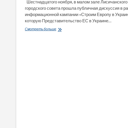
Шестнадцатого ноября, в малом зале Лисичанского
городского совета прошла публичная дискуссия в р
информационной кампании «Строим Европу в Украин
которую Представительство ЕС в Украине…
«У
Смотреть больше
вас
два
языка
в
стране!
Многоязычность
это
большое
превосходство»-
сказал
пресс-
атташе
Представительства
ЕС
в
Украине
Д.Стулик
на
публичной