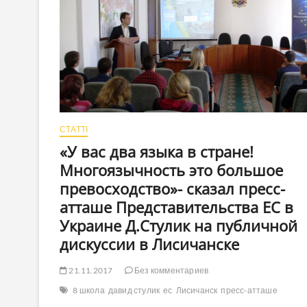
СТАТТІ
«У вас два языка в стране!
Многоязычность это большое
превосходство»- сказал пресс-
атташе Представительства ЕС в
Украине Д.Стулик на публичной
дискуссии в Лисичанске
21.11.2017
Без комментариев
8 школа
давид стулик
ес
Лисичанск
пресс-атташе