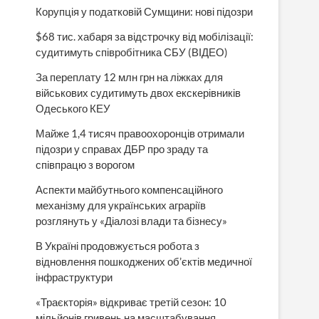
Корупція у податковій Сумщини: нові підозри
$68 тис. хабаря за відстрочку від мобілізації:
судитимуть співробітника СБУ (ВІДЕО)
За переплату 12 млн грн на ліжках для
військових судитимуть двох екскерівників
Одеського КЕУ
Майже 1,4 тисяч правоохоронців отримали
підозри у справах ДБР про зраду та
співпрацю з ворогом
Аспекти майбутнього компенсаційного
механізму для українських аграріїв
розглянуть у «Діалозі влади та бізнесу»
В Україні продовжується робота з
відновлення пошкоджених об’єктів медичної
інфраструктури
«Траєкторія» відкриває третій сезон: 10
мільйонів гривень на масштабування