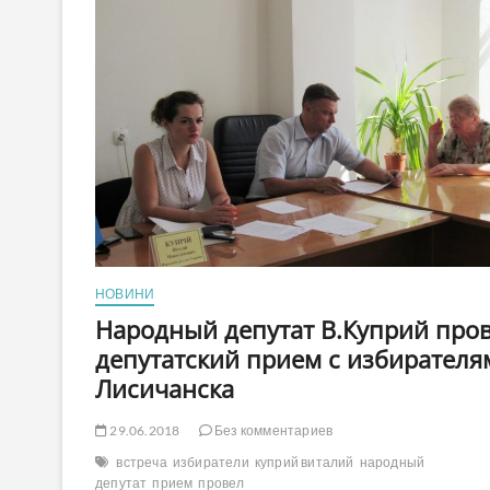
НОВИНИ
Народный депутат В.Куприй про
депутатский прием с избирателя
Лисичанска
29.06.2018
Без комментариев
встреча
избиратели
куприй виталий
народный
депутат
прием
провел