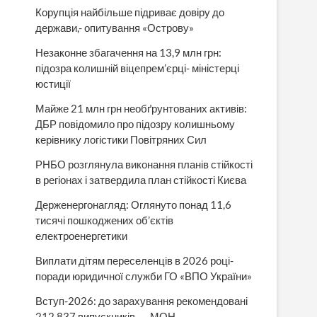
Корупція найбільше підриває довіру до
держави,- опитування «Острову»
Незаконне збагачення на 13,9 млн грн:
підозра колишній віцепрем’єрці- міністерці
юстиції
Майже 21 млн грн необґрунтованих активів:
ДБР повідомило про підозру колишньому
керівнику логістики Повітряних Сил
РНБО розглянула виконання планів стійкості
в регіонах і затвердила план стійкості Києва
Держенергонагляд: Оглянуто понад 11,6
тисячі пошкоджених об’єктів
електроенергетики
Виплати дітям переселенців в 2026 році-
поради юридичної служби ГО «ВПО України»
Вступ-2026: до зарахування рекомендовані
212 837 випускників, — МОН