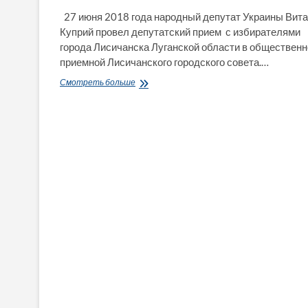
27 июня 2018 года народный депутат Украины Вит
Куприй провел депутатский прием с избирателями
города Лисичанска Луганской области в общественн
приемной Лисичанского городского совета.…
Народный
Смотреть больше
депутат
В.Куприй
провел
депутатский
прием
с
избирателями
Лисичанска