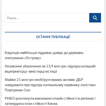
і
Людмили»
Вітольда
Поиск…
Фокіна
як
дзеркало
долі
людини,
ОСТАННІ ПУБЛІКАЦІЇ
яка
намагалася
запобігти
переростанню
Корупція найбільше підриває довіру до держави,-
регіонального
опитування «Острову»
конфлікту
у
Незаконне збагачення на 13,9 млн грн: підозра колишній
«Велику
Війну»
віцепрем’єрці- міністерці юстиції
Майже 21 млн грн необґрунтованих активів: ДБР
повідомило про підозру колишньому керівнику логістики
Повітряних Сил
РНБО розглянула виконання планів стійкості в регіонах і
затвердила план стійкості Києва