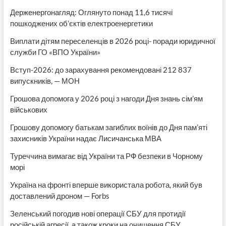
Держенергонагляд: Оглянуто понад 11,6 тисячі
пошкоджених об’єктів електроенергетики
Виплати дітям переселенців в 2026 році- поради юридичної
служби ГО «ВПО України»
Вступ-2026: до зарахування рекомендовані 212 837
випускників, — МОН
Грошова допомога у 2026 році з нагоди Дня знань сім’ям
військових
Грошову допомогу батькам загиблих воїнів до Дня пам’яті
захисників України надає Лисичанська МВА
Туреччина вимагає від України та РФ безпеки в Чорному
морі
Україна на фронті вперше використала робота, який був
доставлений дроном — Forbs
Зеленський погодив нові операції СБУ для протидії
російській агресії, а також кроки на очищення СБУ