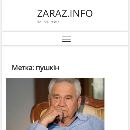
Перейти
ZARAZ.INFO
к
содержимому
ЗАРАЗ.ІНФО
Метка:
пушкін