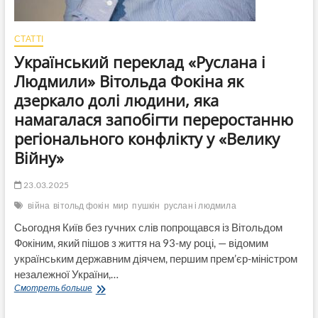
СТАТТІ
Український переклад «Руслана і
Людмили» Вітольда Фокіна як
дзеркало долі людини, яка
намагалася запобігти переростанню
регіонального конфлікту у «Велику
Війну»
23.03.2025
війна
вітольд фокін
мир
пушкін
руслан і людмила
Сьогодня Київ без гучних слів попрощався із Вітольдом
Фокіним, який пішов з життя на 93-му році, — відомим
українським державним діячем, першим прем’єр-міністром
незалежної України,…
Український
Смотреть больше
переклад
«Руслана