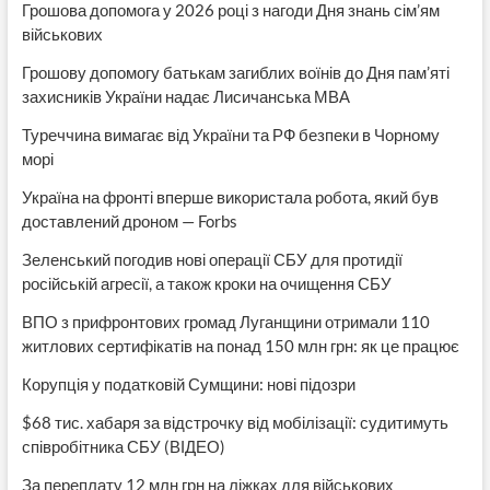
Грошова допомога у 2026 році з нагоди Дня знань сім’ям
військових
Грошову допомогу батькам загиблих воїнів до Дня пам’яті
захисників України надає Лисичанська МВА
Туреччина вимагає від України та РФ безпеки в Чорному
морі
Україна на фронті вперше використала робота, який був
доставлений дроном — Forbs
Зеленський погодив нові операції СБУ для протидії
російській агресії, а також кроки на очищення СБУ
ВПО з прифронтових громад Луганщини отримали 110
житлових сертифікатів на понад 150 млн грн: як це працює
Корупція у податковій Сумщини: нові підозри
$68 тис. хабаря за відстрочку від мобілізації: судитимуть
співробітника СБУ (ВІДЕО)
За переплату 12 млн грн на ліжках для військових