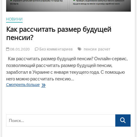
НОВИНИ
Как рассчитать размер будущей
пенсии?
08.01.2020
Без комментариев
пенсии
расчет
Как рассчитать размер будущей пенсии? Онлайн-сервис,
позволяющий рассчитать размер будущей пенсии,
заработал в Украине с января текущего года. С помощью
него можно рассчитать пенсию…
Как
Смотреть больше
рассчитать
размер
будущей
пенсии?
Поиск…