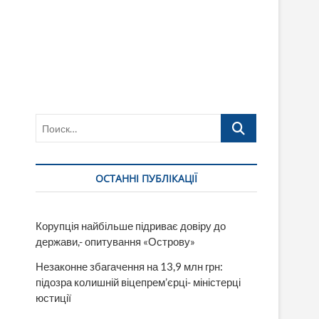
Поиск…
ОСТАННІ ПУБЛІКАЦІЇ
Корупція найбільше підриває довіру до
держави,- опитування «Острову»
Незаконне збагачення на 13,9 млн грн:
підозра колишній віцепрем’єрці- міністерці
юстиції