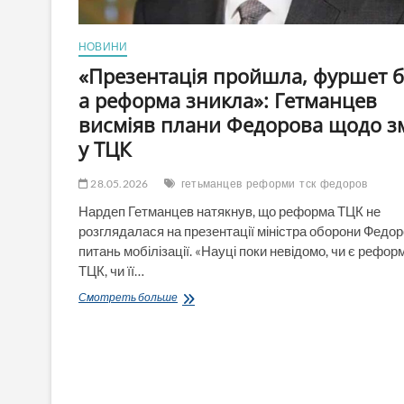
НОВИНИ
«Презентація пройшла, фуршет б
а реформа зникла»: Гетманцев
висміяв плани Федорова щодо з
у ТЦК
28.05.2026
гетьманцев
реформи
тск
федоров
Нардеп Гетманцев натякнув, що реформа ТЦК не
розглядалася на презентації міністра оборони Федор
питань мобілізації. «Науці поки невідомо, чи є рефор
ТЦК, чи її…
«Презентація
Смотреть больше
пройшла,
фуршет
був,
а
реформа
зникла»: