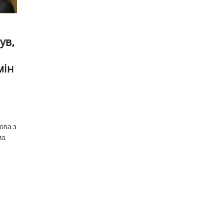
ув,
мін
ова з
ма