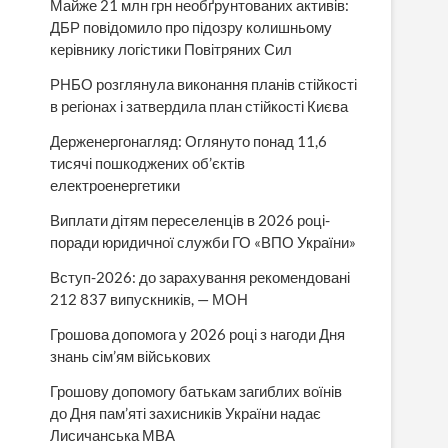
Майже 21 млн грн необґрунтованих активів:
ДБР повідомило про підозру колишньому
керівнику логістики Повітряних Сил
РНБО розглянула виконання планів стійкості
в регіонах і затвердила план стійкості Києва
Держенергонагляд: Оглянуто понад 11,6
тисячі пошкоджених об’єктів
електроенергетики
Виплати дітям переселенців в 2026 році-
поради юридичної служби ГО «ВПО України»
Вступ-2026: до зарахування рекомендовані
212 837 випускників, — МОН
Грошова допомога у 2026 році з нагоди Дня
знань сім’ям військових
Грошову допомогу батькам загиблих воїнів
до Дня пам’яті захисників України надає
Лисичанська МВА