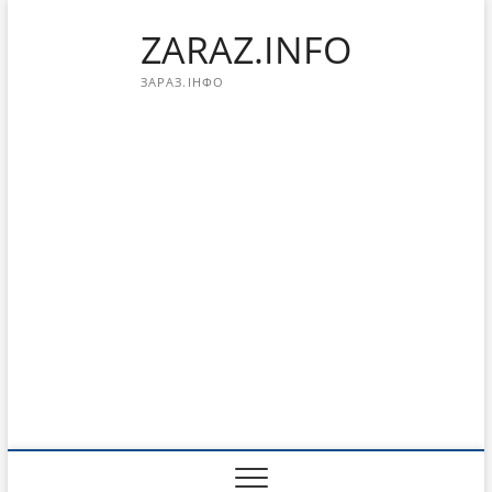
Перейти
ZARAZ.INFO
к
содержимому
ЗАРАЗ.ІНФО