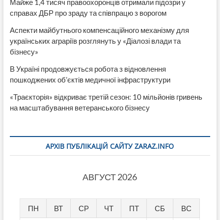
Майже 1,4 тисяч правоохоронців отримали підозри у
справах ДБР про зраду та співпрацю з ворогом
Аспекти майбутнього компенсаційного механізму для
українських аграріїв розглянуть у «Діалозі влади та
бізнесу»
В Україні продовжується робота з відновлення
пошкоджених об’єктів медичної інфраструктури
«Траєкторія» відкриває третій сезон: 10 мільйонів гривень
на масштабування ветеранського бізнесу
АРХІВ ПУБЛІКАЦІЙ САЙТУ ZARAZ.INFO
АВГУСТ 2026
ПН
ВТ
СР
ЧТ
ПТ
СБ
ВС