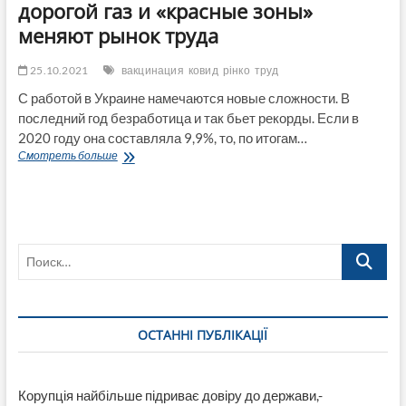
дорогой газ и «красные зоны»
меняют рынок труда
25.10.2021
вакцинация
ковид
рінко
труд
С работой в Украине намечаются новые сложности. В
последний год безработица и так бьет рекорды. Если в
2020 году она составляла 9,9%, то, по итогам…
Сокращения,
Смотреть больше
урезание
зарплат
и
обязательна
вакцинация.
Поиск…
Как
дорогой
газ
и
«красные
ОСТАННІ ПУБЛІКАЦІЇ
зоны»
меняют
рынок
труда
Корупція найбільше підриває довіру до держави,-