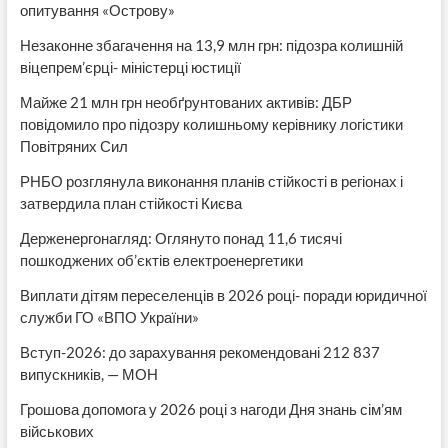
опитування «Острову»
Незаконне збагачення на 13,9 млн грн: підозра колишній
віцепрем’єрці- міністерці юстиції
Майже 21 млн грн необґрунтованих активів: ДБР
повідомило про підозру колишньому керівнику логістики
Повітряних Сил
РНБО розглянула виконання планів стійкості в регіонах і
затвердила план стійкості Києва
Держенергонагляд: Оглянуто понад 11,6 тисячі
пошкоджених об’єктів електроенергетики
Виплати дітям переселенців в 2026 році- поради юридичної
служби ГО «ВПО України»
Вступ-2026: до зарахування рекомендовані 212 837
випускників, — МОН
Грошова допомога у 2026 році з нагоди Дня знань сім’ям
військових