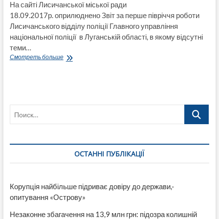
На сайті Лисичанської міської ради
18.09.2017р. оприлюднено Звіт за перше півріччя роботи
Лисичанського відділу поліції Главного управління
національної поліції в Луганській області, в якому відсутні
теми…
Лисичанській
Смотреть больше
відділ
поліції
оприлюднив
звіт
за
Поиск…
перше
півріччя,
в
якому
відсутні
ОСТАННІ ПУБЛІКАЦІЇ
теми
боротьби
з
корупцією
Корупція найбільше підриває довіру до держави,-
і
опитування «Острову»
економічними
злочинами
Незаконне збагачення на 13,9 млн грн: підозра колишній