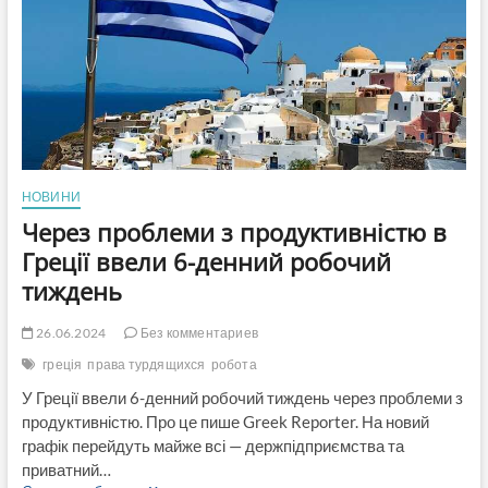
анонсувала
програму
перенавчання
та
працевлаштування
НОВИНИ
Через проблеми з продуктивністю в
Греції ввели 6-денний робочий
тиждень
26.06.2024
Без комментариев
греція
права турдящихся
робота
У Греції ввели 6-денний робочий тиждень через проблеми з
продуктивністю. Про це пише Greek Reporter. На новий
графік перейдуть майже всі — держпідприємства та
приватний…