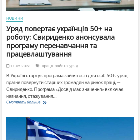
НОВИНИ
Уряд повертає українців 50+ на
роботу: Свириденко анонсувала
програму перенавчання та
працевлаштування
11.05.2026
праця
робота
уряд
В Україні стартує програма зайнятості для осіб 50+: уряд
прагне повернути старших громадян на ринок праці, —
Свириденко. Програма «Досвід має значення» включає
навчання, стажування…
Уряд
Смотреть больше
повертає
українців
50+
на
роботу:
Свириденко