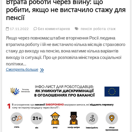
Втрата роботи через війну: що
робити, якщо не вистачило стажу для
пенсії
17.11.2022
Без комментариев
пенсія
робота
стаж
Якщо через повномасштабне вторгнення Росії людина
втратила роботу і їй не вистачило кілька місяців страхового
стажу до виходу на пенсію, вона матиме кілька варіантів
виходу із ситуації. Про це розповіла міністерка соціальної
політики…
Втрата
Смотреть больше
роботи
через
війну:
що
робити,
якщо
не
вистачило
стажу
для
пенсії