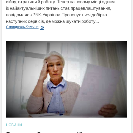
війну, втратили й роботу. Тепер на новому місці одним
із найактуальніших питань стає працевлаштування,
повідомляє «РБК-Україна«. Пропонується добірка
наступних сервісів, де можна шукати роботу…
Де
Смотреть больше
шукати
роботу
переселенцям:
добірка
сервісів
НОВИНИ