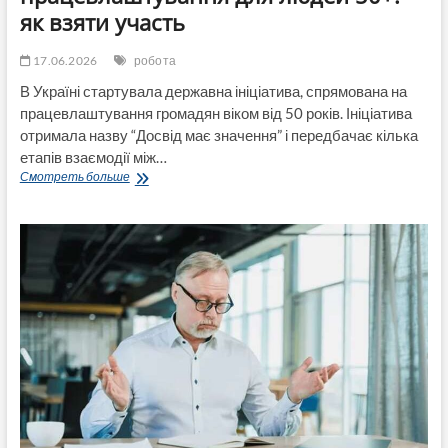
як взяти участь
17.06.2026
робота
В Україні стартувала державна ініціатива, спрямована на
працевлаштування громадян віком від 50 років. Ініціатива
отримала назву “Досвід має значення” і передбачає кілька
етапів взаємодії між…
В
Смотреть больше
Україні
запрацювала
програма
працевлаштування
для
людей
50+:
як
взяти
участь