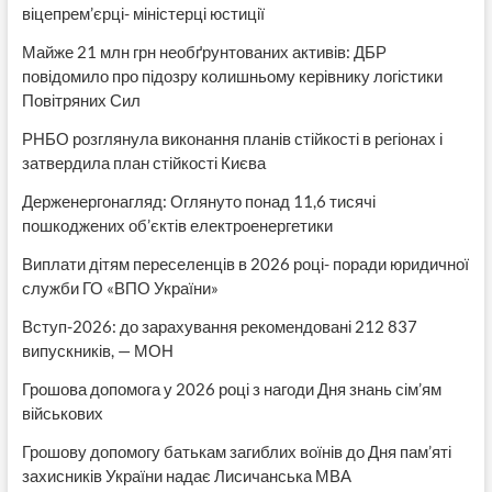
віцепрем’єрці- міністерці юстиції
Майже 21 млн грн необґрунтованих активів: ДБР
повідомило про підозру колишньому керівнику логістики
Повітряних Сил
РНБО розглянула виконання планів стійкості в регіонах і
затвердила план стійкості Києва
Держенергонагляд: Оглянуто понад 11,6 тисячі
пошкоджених об’єктів електроенергетики
Виплати дітям переселенців в 2026 році- поради юридичної
служби ГО «ВПО України»
Вступ-2026: до зарахування рекомендовані 212 837
випускників, — МОН
Грошова допомога у 2026 році з нагоди Дня знань сім’ям
військових
Грошову допомогу батькам загиблих воїнів до Дня пам’яті
захисників України надає Лисичанська МВА