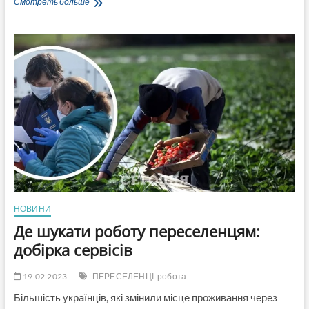
Через
Смотреть больше
проблеми
з
продуктивністю
в
Греції
ввели
6-
денний
робочий
тиждень
НОВИНИ
Де шукати роботу переселенцям:
добірка сервісів
19.02.2023
ПЕРЕСЕЛЕНЦІ
робота
Більшість українців, які змінили місце проживання через