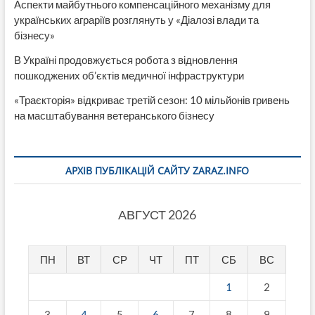
Аспекти майбутнього компенсаційного механізму для
українських аграріїв розглянуть у «Діалозі влади та
бізнесу»
В Україні продовжується робота з відновлення
пошкоджених об’єктів медичної інфраструктури
«Траєкторія» відкриває третій сезон: 10 мільйонів гривень
на масштабування ветеранського бізнесу
АРХІВ ПУБЛІКАЦІЙ САЙТУ ZARAZ.INFO
АВГУСТ 2026
ПН
ВТ
СР
ЧТ
ПТ
СБ
ВС
1
2
3
4
5
6
7
8
9