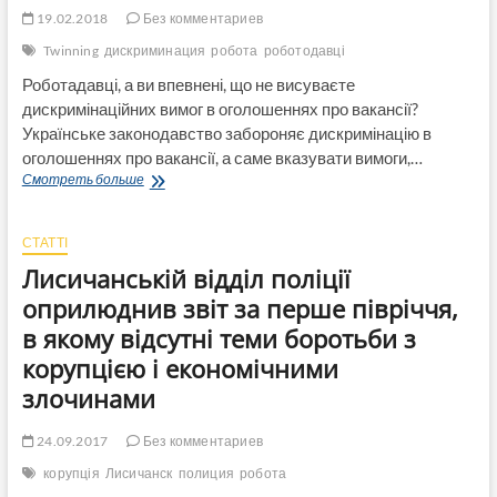
19.02.2018
Без комментариев
Twinning
дискриминация
робота
роботодавці
Роботадавці, а ви впевнені, що не висуваєте
дискримінаційних вимог в оголошеннях про вакансії?
Українське законодавство забороняє дискримінацію в
оголошеннях про вакансії, а саме вказувати вимоги,…
Роботадавці,
Смотреть больше
а
ви
впевнені,
СТАТТІ
що
Лисичанській відділ поліції
не
висуваєте
оприлюднив звіт за перше півріччя,
дискримінаційних
в якому відсутні теми боротьби з
вимог
в
корупцією і економічними
оголошеннях
злочинами
про
вакансії?
24.09.2017
Без комментариев
корупція
Лисичанск
полиция
робота