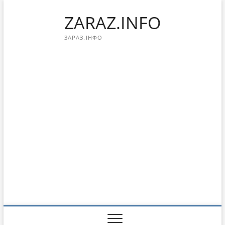
Перейти
ZARAZ.INFO
к
содержимому
ЗАРАЗ.ІНФО