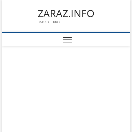
Перейти
ZARAZ.INFO
к
содержимому
ЗАРАЗ.ІНФО