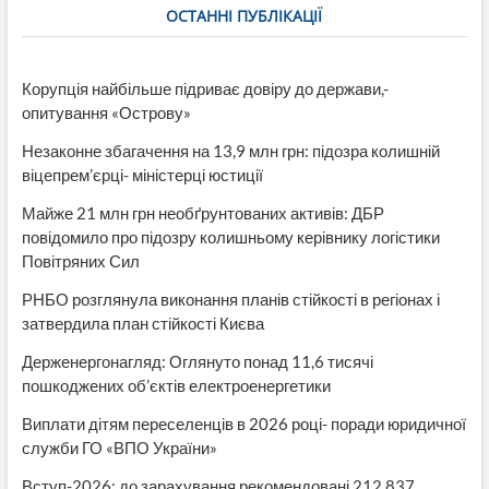
ОСТАННІ ПУБЛІКАЦІЇ
Корупція найбільше підриває довіру до держави,-
опитування «Острову»
Незаконне збагачення на 13,9 млн грн: підозра колишній
віцепрем’єрці- міністерці юстиції
Майже 21 млн грн необґрунтованих активів: ДБР
повідомило про підозру колишньому керівнику логістики
Повітряних Сил
РНБО розглянула виконання планів стійкості в регіонах і
затвердила план стійкості Києва
Держенергонагляд: Оглянуто понад 11,6 тисячі
пошкоджених об’єктів електроенергетики
Виплати дітям переселенців в 2026 році- поради юридичної
служби ГО «ВПО України»
Вступ-2026: до зарахування рекомендовані 212 837