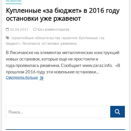
НОВИНИ
Купленные «за бюджет» в 2016 году
остановки уже ржавеют
10.04.2017
Без комментариев
гарантийные обязательства
гарантия
Купленные «за
бюджет»
Лисичанск
остановки
ржавчина
В Лисичанске на элементах металлических конструкций
новых остановок, которые еще не простояли и
года проявилась ржавчина. Сообщает www.zaraz.info. «В
прошлом 2016 году эти новенькие остановки…
Купленные
Смотреть больше
«за
бюджет»
в
2016
году
Поиск…
остановки
уже
ржавеют