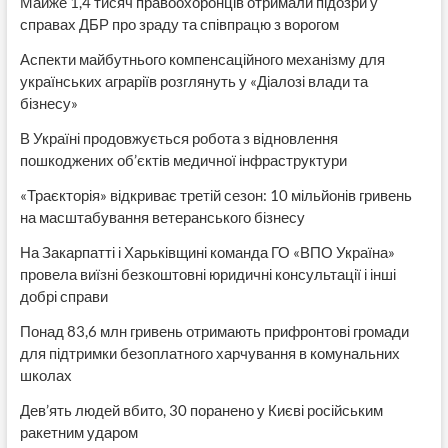
Майже 1,4 тисяч правоохоронців отримали підозри у
справах ДБР про зраду та співпрацю з ворогом
Аспекти майбутнього компенсаційного механізму для
українських аграріїв розглянуть у «Діалозі влади та
бізнесу»
В Україні продовжується робота з відновлення
пошкоджених об’єктів медичної інфраструктури
«Траєкторія» відкриває третій сезон: 10 мільйонів гривень
на масштабування ветеранського бізнесу
На Закарпатті і Харьківщині команда ГО «ВПО Україна»
провела виїзні безкоштовні юридичні консультації і інші
добрі справи
Понад 83,6 млн гривень отримають прифронтові громади
для підтримки безоплатного харчування в комунальних
школах
Дев’ять людей вбито, 30 поранено у Києві російським
ракетним ударом