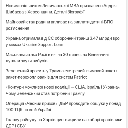
Новим очільником Лисичанської МВА призначено Андрія
Шибаєва з Херсонщини. Деталі біографії
Майновий стан родини впливає на виплати дитині-ВПО:
роз’яснення
Україна отримала від ЄС оборонний транш 3,47 млрд євро
у межах Ukraine Support Loan
Масована атака Росії в ніч на 30 липня: на Вінниччині
лунали звуки вибухів
Зеленський просить у Трампа екстрений «зимовий пакет»
ракет-перехоплювачів для систем Patriot
«Контури можливої нової коаліції — США, Ізраїль і Україна».
Чому Зеленський став потрібний Трампу
Операція «Чесний призов»: ДБР проводить обшуки у понад
100 ТЦК по всій Україні
Голову райсуду на Харківщині викрили на хабарі працівники
ДБР і СБУ