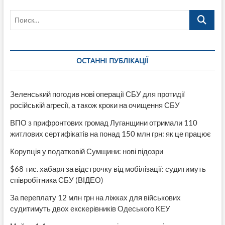
систем
Поиск…
викрили
посадовця,
який
брав
2000
ОСТАННІ ПУБЛІКАЦІЇ
доларів
за
працевлаштування
Зеленський погодив нові операції СБУ для протидії
російській агресії, а також кроки на очищення СБУ
ВПО з прифронтових громад Луганщини отримали 110
житлових сертифікатів на понад 150 млн грн: як це працює
Корупція у податковій Сумщини: нові підозри
$68 тис. хабаря за відстрочку від мобілізації: судитимуть
співробітника СБУ (ВІДЕО)
За переплату 12 млн грн на ліжках для військових
судитимуть двох екскерівників Одеського КЕУ