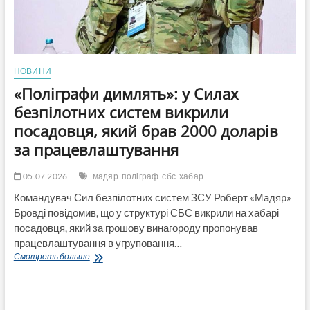
НОВИНИ
«Поліграфи димлять»: у Силах
безпілотних систем викрили
посадовця, який брав 2000 доларів
за працевлаштування
05.07.2026
мадяр
поліграф
сбс
хабар
Командувач Сил безпілотних систем ЗСУ Роберт «Мадяр»
Бровді повідомив, що у структурі СБС викрили на хабарі
посадовця, який за грошову винагороду пропонував
працевлаштування в угруповання…
«Поліграфи
Смотреть больше
димлять»:
у
Силах
безпілотних