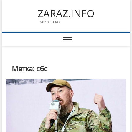
Перейти
ZARAZ.INFO
к
содержимому
ЗАРАЗ.ІНФО
Метка:
сбс