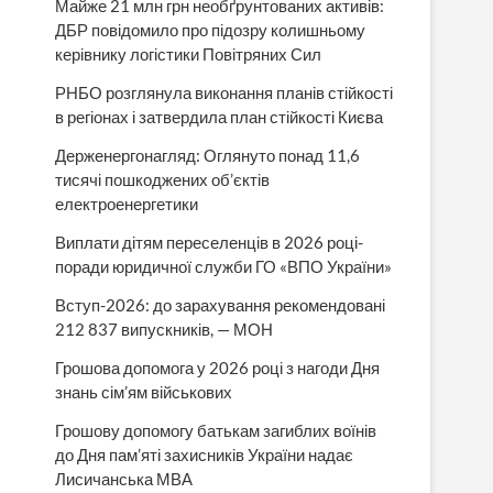
Майже 21 млн грн необґрунтованих активів:
ДБР повідомило про підозру колишньому
керівнику логістики Повітряних Сил
РНБО розглянула виконання планів стійкості
в регіонах і затвердила план стійкості Києва
Держенергонагляд: Оглянуто понад 11,6
тисячі пошкоджених об’єктів
електроенергетики
Виплати дітям переселенців в 2026 році-
поради юридичної служби ГО «ВПО України»
Вступ-2026: до зарахування рекомендовані
212 837 випускників, — МОН
Грошова допомога у 2026 році з нагоди Дня
знань сім’ям військових
Грошову допомогу батькам загиблих воїнів
до Дня пам’яті захисників України надає
Лисичанська МВА