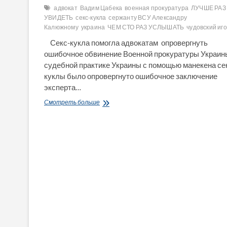
адвокат
Вадим Цабека
военная прокуратура
ЛУЧШЕ РАЗ
УВИДЕТЬ
секс-кукла
сержанту ВСУ Александру
Калюжному
украина
ЧЕМ СТО РАЗ УСЛЫШАТЬ
чудовский иг
Секс-кукла помогла адвокатам опровергнуть
ошибочное обвинение Военной прокуратуры Украи
судебной практике Украины с помощью манекена се
куклы было опровергнуто ошибочное заключение
эксперта…
Секс-
Смотреть больше
кукла
помогла
адвокатам
опровергнуть
ошибочное
обвинение
Военной
прокуратуры
Украины