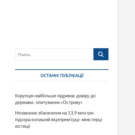
Поиск…
ОСТАННІ ПУБЛІКАЦІЇ
Корупція найбільше підриває довіру до
держави,- опитування «Острову»
Незаконне збагачення на 13,9 млн грн:
підозра колишній віцепрем’єрці- міністерці
юстиції