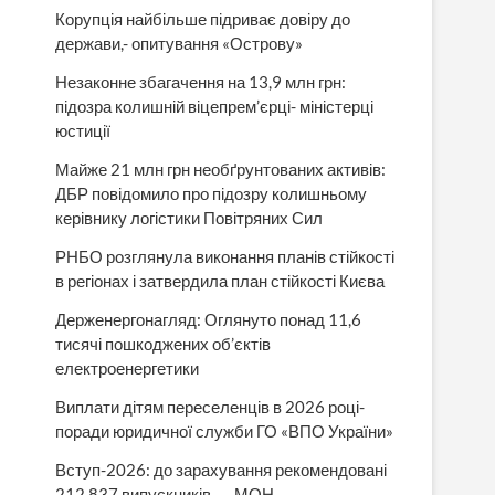
Корупція найбільше підриває довіру до
держави,- опитування «Острову»
Незаконне збагачення на 13,9 млн грн:
підозра колишній віцепрем’єрці- міністерці
юстиції
Майже 21 млн грн необґрунтованих активів:
ДБР повідомило про підозру колишньому
керівнику логістики Повітряних Сил
РНБО розглянула виконання планів стійкості
в регіонах і затвердила план стійкості Києва
Держенергонагляд: Оглянуто понад 11,6
тисячі пошкоджених об’єктів
електроенергетики
Виплати дітям переселенців в 2026 році-
поради юридичної служби ГО «ВПО України»
Вступ-2026: до зарахування рекомендовані
212 837 випускників, — МОН