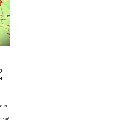
о
а
лено
 який