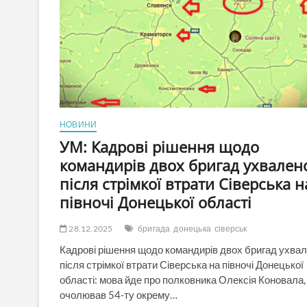
НОВИНИ
УМ: Кадрові рішення щодо
командирів двох бригад ухвален
після стрімкої втрати Сіверська н
півночі Донецької області
28.12.2025
бригада
донецька
сіверськ
Кадрові рішення щодо командирів двох бригад ухва
після стрімкої втрати Сіверська на півночі Донецької
області: мова йде про полковника Олексія Коновала,
очолював 54-ту окрему…