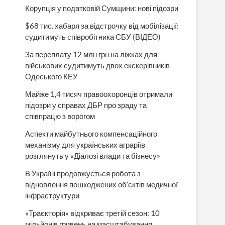
Корупція у податковій Сумщини: нові підозри
$68 тис. хабаря за відстрочку від мобілізації:
судитимуть співробітника СБУ (ВІДЕО)
За переплату 12 млн грн на ліжках для
військових судитимуть двох екскерівників
Одеського КЕУ
Майже 1,4 тисяч правоохоронців отримали
підозри у справах ДБР про зраду та
співпрацю з ворогом
Аспекти майбутнього компенсаційного
механізму для українських аграріїв
розглянуть у «Діалозі влади та бізнесу»
В Україні продовжується робота з
відновлення пошкоджених об’єктів медичної
інфраструктури
«Траєкторія» відкриває третій сезон: 10
мільйонів гривень на масштабування